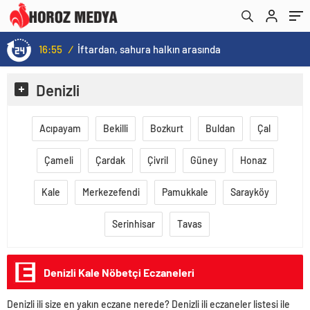
16:55
/
İftardan, sahura halkın arasında
Denizli
Acıpayam
Bekilli
Bozkurt
Buldan
Çal
Çameli
Çardak
Çivril
Güney
Honaz
Kale
Merkezefendi
Pamukkale
Sarayköy
Serinhisar
Tavas
Denizli Kale Nöbetçi Eczaneleri
Denizli ili size en yakın eczane nerede? Denizli ili eczaneler listesi ile