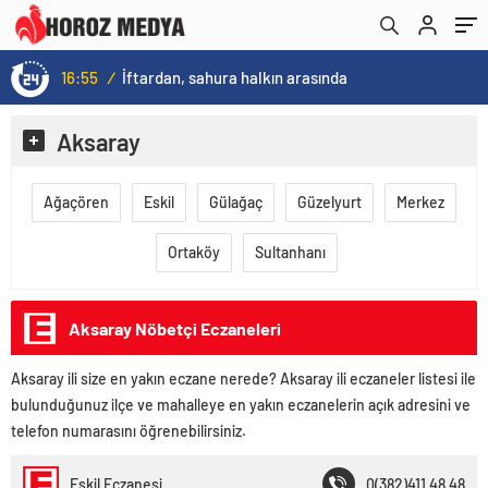
16:55
/
İftardan, sahura halkın arasında
Aksaray
Ağaçören
Eskil
Gülağaç
Güzelyurt
Merkez
Ortaköy
Sultanhanı
Aksaray Nöbetçi Eczaneleri
Aksaray ili size en yakın eczane nerede? Aksaray ili eczaneler listesi ile
bulunduğunuz ilçe ve mahalleye en yakın eczanelerin açık adresini ve
telefon numarasını öğrenebilirsiniz.
Eskil Eczanesi
0(382)411 48 48