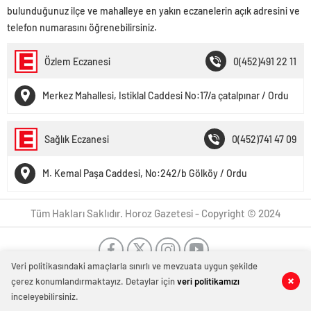
bulunduğunuz ilçe ve mahalleye en yakın eczanelerin açık adresini ve
telefon numarasını öğrenebilirsiniz.
Özlem Eczanesi
0(452)491 22 11
Merkez Mahallesi, Istiklal Caddesi No:17/a çatalpınar / Ordu
Sağlık Eczanesi
0(452)741 47 09
M. Kemal Paşa Caddesi, No:242/b Gölköy / Ordu
Tüm Hakları Saklıdır. Horoz Gazetesi - Copyright © 2024
Veri politikasındaki amaçlarla sınırlı ve mevzuata uygun şekilde
çerez konumlandırmaktayız. Detaylar için
veri politikamızı
inceleyebilirsiniz.