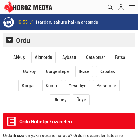
16:55
/
İftardan, sahura halkın arasında
Ordu
Akkuş
Altınordu
Aybastı
Çatalpınar
Fatsa
Gölköy
Gürgentepe
İkizce
Kabataş
Korgan
Kumru
Mesudiye
Perşembe
Ulubey
Ünye
Ordu Nöbetçi Eczaneleri
Ordu ili size en yakın eczane nerede? Ordu ili eczaneler listesi ile