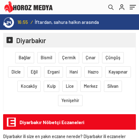
16:55
/
İftardan, sahura halkın arasında
Diyarbakır
Bağlar
Bismil
Çermik
Çınar
Çüngüş
Dicle
Eğil
Ergani
Hani
Hazro
Kayapınar
Kocaköy
Kulp
Lice
Merkez
Silvan
Yenişehir
Diyarbakır Nöbetçi Eczaneleri
Diyarbakır ili size en yakın eczane nerede? Diyarbakır ili eczaneler