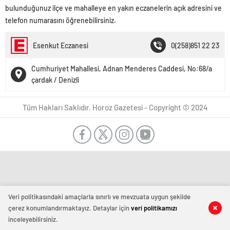
bulunduğunuz ilçe ve mahalleye en yakın eczanelerin açık adresini ve
telefon numarasını öğrenebilirsiniz.
Esenkut Eczanesi
0(258)851 22 23
Cumhuriyet Mahallesi, Adnan Menderes Caddesi, No:68/a
çardak / Denizli
Tüm Hakları Saklıdır. Horoz Gazetesi - Copyright © 2024
Veri politikasındaki amaçlarla sınırlı ve mevzuata uygun şekilde
çerez konumlandırmaktayız. Detaylar için
veri politikamızı
inceleyebilirsiniz.