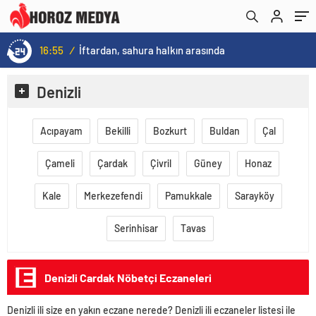
16:55
/
İftardan, sahura halkın arasında
Denizli
Acıpayam
Bekilli
Bozkurt
Buldan
Çal
Çameli
Çardak
Çivril
Güney
Honaz
Kale
Merkezefendi
Pamukkale
Sarayköy
Serinhisar
Tavas
Denizli Cardak Nöbetçi Eczaneleri
Denizli ili size en yakın eczane nerede? Denizli ili eczaneler listesi ile