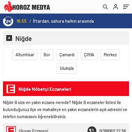
16:55
/
İftardan, sahura halkın arasında
Niğde
Altunhisar
Bor
Çamardı
Çiftlik
Merkez
Ulukışla
Niğde Nöbetçi Eczaneleri
Niğde ili size en yakın eczane nerede? Niğde ili eczaneler listesi ile
bulunduğunuz ilçe ve mahalleye en yakın eczanelerin açık adresini ve
telefon numarasını öğrenebilirsiniz.
Ulusan Eczanesi
0(388)611 22 56