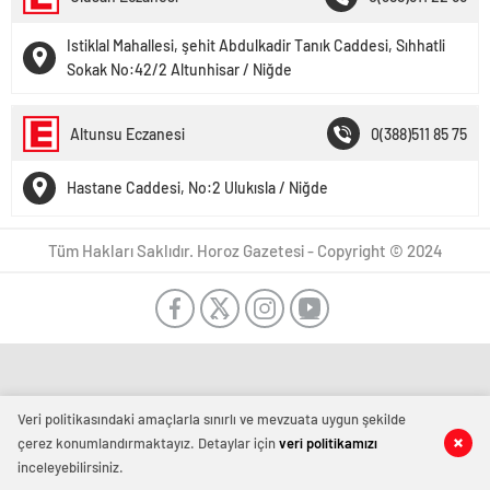
Istiklal Mahallesi, şehit Abdulkadir Tanık Caddesi, Sıhhatli
Sokak No:42/2 Altunhisar / Niğde
Altunsu Eczanesi
0(388)511 85 75
Hastane Caddesi, No:2 Ulukısla / Niğde
Tüm Hakları Saklıdır. Horoz Gazetesi - Copyright © 2024
Veri politikasındaki amaçlarla sınırlı ve mevzuata uygun şekilde
çerez konumlandırmaktayız. Detaylar için
veri politikamızı
inceleyebilirsiniz.