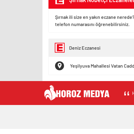
Şırnak ili size en yakın eczane nerede?
telefon numarasını öğrenebilirsiniz.
Deniz Eczanesi
Yeşilyuva Mahallesi Vatan Cadd
H