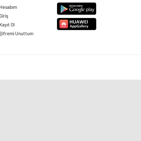
Hesabım
Giriş
Kayıt Ol
Şifremi Unuttum