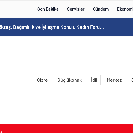
Son Dakika
Servisler
Gündem
Ekonom
Bakan Göktaş, Bağımlılık ve İyileşme Konulu Kadın Forumu’nda konuştu:
Cizre
Güçlükonak
İdil
Merkez
S
i