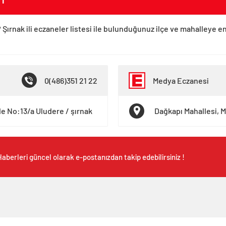
 Şırnak ili eczaneler listesi ile bulunduğunuz ilçe ve mahalleye e
0(486)351 21 22
Medya Eczanesi
e No:13/a Uludere / şırnak
Dağkapı Mahallesi, M
aberleri güncel olarak e-postanızdan takip edebilirsiniz !