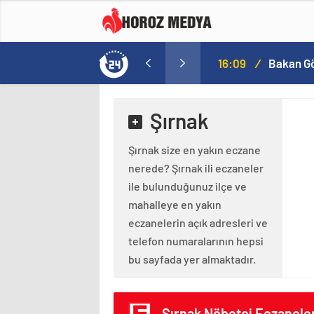
a
16:09
/
Şırnak
Şırnak size en yakın eczane
nerede? Şırnak ili eczaneler
ile bulunduğunuz ilçe ve
mahalleye en yakın
eczanelerin açık adresleri ve
telefon numaralarının hepsi
bu sayfada yer almaktadır.
Şırnak Nöbetçi Eczaneler