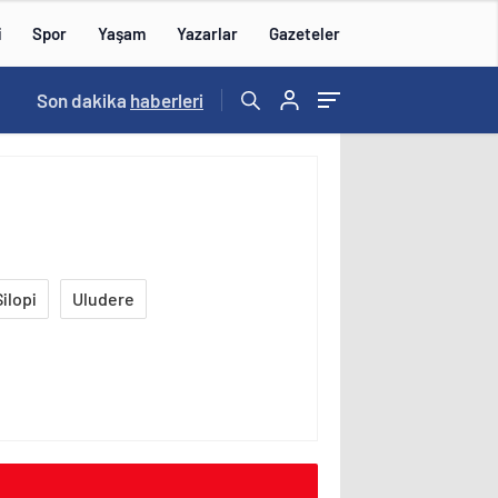
i
Spor
Yaşam
Yazarlar
Gazeteler
15:59
Son dakika
/
haberleri
ilopi
Uludere