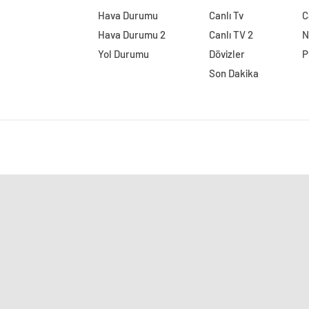
Hava Durumu
Canlı Tv
C
Hava Durumu 2
Canlı TV 2
N
Yol Durumu
Dövizler
P
Son Dakika