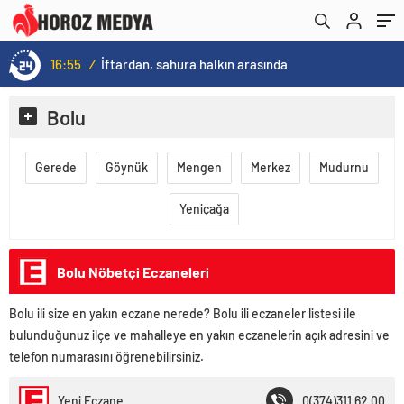
16:55
/
İftardan, sahura halkın arasında
Bolu
Gerede
Göynük
Mengen
Merkez
Mudurnu
Yeniçağa
Bolu Nöbetçi Eczaneleri
Bolu ili size en yakın eczane nerede? Bolu ili eczaneler listesi ile
bulunduğunuz ilçe ve mahalleye en yakın eczanelerin açık adresini ve
telefon numarasını öğrenebilirsiniz.
Yeni Eczane
0(374)311 62 00