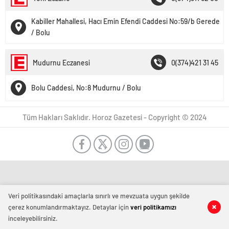
Kabiller Mahallesi, Hacı Emin Efendi Caddesi No:59/b Gerede
/ Bolu
Mudurnu Eczanesi
0(374)421 31 45
Bolu Caddesi, No:8 Mudurnu / Bolu
Tüm Hakları Saklıdır. Horoz Gazetesi - Copyright © 2024
Veri politikasındaki amaçlarla sınırlı ve mevzuata uygun şekilde
çerez konumlandırmaktayız. Detaylar için
veri politikamızı
inceleyebilirsiniz.