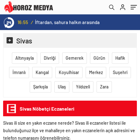
16:55
/
İftardan, sahura halkın arasında
Sivas
Altınyayla
Divriği
Gemerek
Gürün
Hafik
İmranlı
Kangal
Koyulhisar
Merkez
Suşehri
Şarkışla
Ulaş
Yıldızeli
Zara
Sivas Nöbetçi Eczaneleri
Sivas ili size en yakın eczane nerede? Sivas ili eczaneler listesi ile
bulunduğunuz ilçe ve mahalleye en yakın eczanelerin açık adresini ve
telefon numarasını öğrenebilirsiniz.