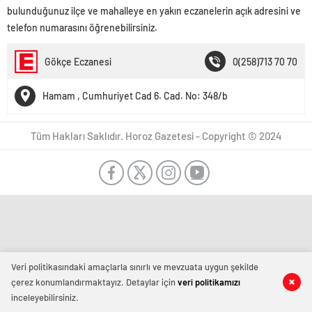
bulunduğunuz ilçe ve mahalleye en yakın eczanelerin açık adresini ve
telefon numarasını öğrenebilirsiniz.
Gökçe Eczanesi
0(258)713 70 70
Hamam , Cumhuriyet Cad 6. Cad. No: 348/b
Tüm Hakları Saklıdır. Horoz Gazetesi - Copyright © 2024
Veri politikasındaki amaçlarla sınırlı ve mevzuata uygun şekilde
çerez konumlandırmaktayız. Detaylar için
veri politikamızı
inceleyebilirsiniz.