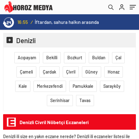
16:55
/
İftardan, sahura halkın arasında
Denizli
Acıpayam
Bekilli
Bozkurt
Buldan
Çal
Çameli
Çardak
Çivril
Güney
Honaz
Kale
Merkezefendi
Pamukkale
Sarayköy
Serinhisar
Tavas
Denizli Civril Nöbetçi Eczaneleri
Denizli ili size en yakın eczane nerede? Denizli ili eczaneler listesi ile