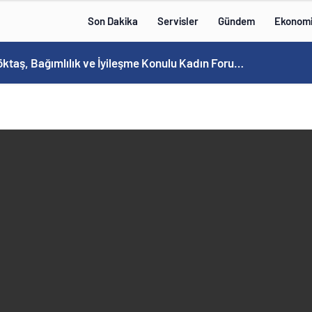
Son Dakika
Servisler
Gündem
Ekonom
Bakan Göktaş, Bağımlılık ve İyileşme Konulu Kadın Forumu’nda konuştu: