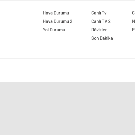
Hava Durumu
Canlı Tv
C
Hava Durumu 2
Canlı TV 2
N
Yol Durumu
Dövizler
P
Son Dakika