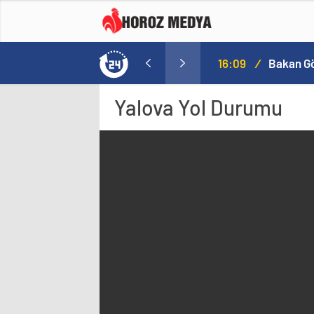
a
16:09
/
Yalova
Yol Durumu