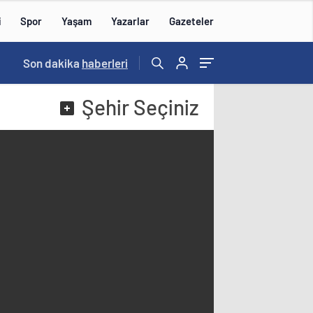
i
Spor
Yaşam
Yazarlar
Gazeteler
16:09
Son dakika
/
haberleri
Şehir
Seçiniz