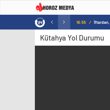
16:55
/
İftardan,
Kütahya
Yol Durumu