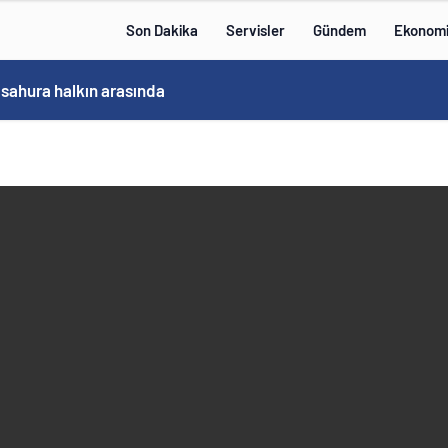
Son Dakika
Servisler
Gündem
Ekonom
 sahura halkın arasında