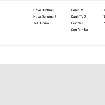
Hava Durumu
Canlı Tv
C
Hava Durumu 2
Canlı TV 2
N
Yol Durumu
Dövizler
P
Son Dakika