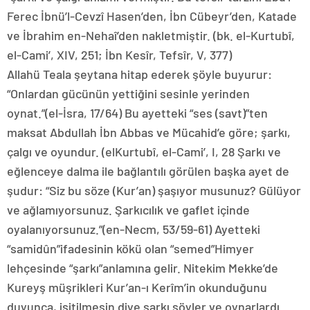
Ferec İbnü’l-Cevzî Hasen’den, İbn Cübeyr’den, Katade
ve İbrahim en-Nehaî’den nakletmiştir. (bk. el-Kurtubî,
el-Cami’, XIV, 251; İbn Kesîr, Tefsîr, V, 377)
Allahü Teala şeytana hitap ederek şöyle buyurur:
“Onlardan gücünün yettiğini sesinle yerinden
oynat.”(el-İsra, 17/64) Bu ayetteki “ses (savt)”ten
maksat Abdullah İbn Abbas ve Mücahid’e göre; şarkı,
çalgı ve oyundur. (elKurtubî, el-Cami’, I, 28 Şarkı ve
eğlenceye dalma ile bağlantılı görülen başka ayet de
şudur: “Siz bu söze (Kur’an) şaşıyor musunuz? Gülüyor
ve ağlamıyorsunuz. Şarkıcılık ve gaflet içinde
oyalanıyorsunuz.”(en-Necm, 53/59-61) Ayetteki
“samidûn”ifadesinin kökü olan “semed”Himyer
lehçesinde “şarkı”anlamına gelir. Nitekim Mekke’de
Kureyş müşrikleri Kur’an-ı Kerîm’in okunduğunu
duyunca, işitilmesin diye şarkı söyler ve oynarlardı.