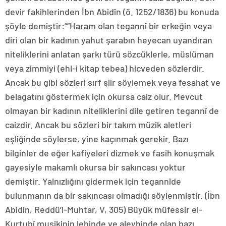
devir fakihlerinden İbn Abidîn (ö. 1252/1836) bu konuda
şöyle demiştir:””Haram olan tegannî bir erkeğin veya
diri olan bir kadının yahut şarabın heyecan uyandıran
niteliklerini anlatan şarkı türü sözcüklerle, müslüman
veya zimmiyi (ehl-i kitap tebea) hicveden sözlerdir.
Ancak bu gibi sözleri sırf şiir söylemek veya fesahat ve
belagatını göstermek için okursa caiz olur. Mevcut
olmayan bir kadının niteliklerini dile getiren tegannî de
caizdir. Ancak bu sözleri bir takım müzik aletleri
eşliğinde söylerse, yine kaçınmak gerekir. Bazı
bilginler de eğer kafiyeleri dizmek ve fasih konuşmak
gayesiyle makamlı okursa bir sakıncası yoktur
demiştir. Yalnızlığını gidermek için tegannîde
bulunmanın da bir sakıncası olmadığı söylenmiştir. (İbn
Abidin, Reddü’l-Muhtar, V, 305) Büyük müfessir el-
Kurtubî musikinin lehinde ve aleyhinde olan bazı