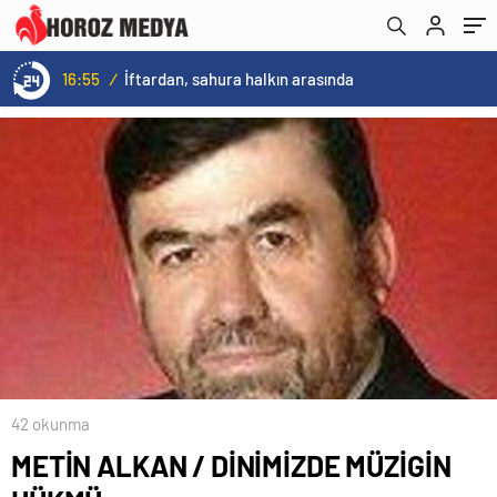
16:55
/
İftardan, sahura halkın arasında
42 okunma
METİN ALKAN / DİNİMİZDE MÜZİGİN