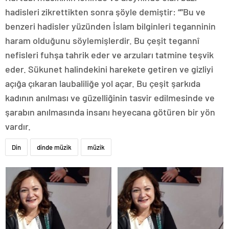
hadisleri zikrettikten sonra şöyle demiştir: “”Bu ve
benzeri hadisler yüzünden İslam bilginleri teganninin
haram olduğunu söylemişlerdir. Bu çeşit tegannî
nefisleri fuhşa tahrik eder ve arzuları tatmine teşvik
eder. Sükunet halindekini harekete getiren ve gizliyi
açığa çıkaran laubaliliğe yol açar. Bu çeşit şarkıda
kadının anılması ve güzelliğinin tasvir edilmesinde ve
şarabın anılmasında insanı heyecana götüren bir yön
vardır.
Din
dinde müzik
müzik