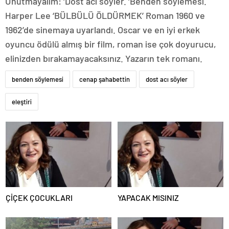
Unutmayalım: ‘Dost acı söyler. ‘Benden söylemesi.
Harper Lee ‘BÜLBÜLÜ ÖLDÜRMEK’ Roman 1960 ve
1962’de sinemaya uyarlandı. Oscar ve en iyi erkek
oyuncu ödülü almış bir film, roman ise çok doyurucu,
elinizden bırakamayacaksınız. Yazarın tek romanı.
benden söylemesi
cenap şahabettin
dost acı söyler
eleştiri
ÇİÇEK ÇOCUKLARI
YAPACAK MISINIZ