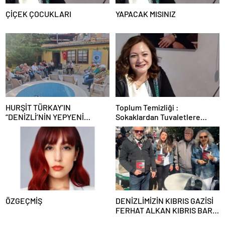
ÇİÇEK ÇOCUKLARI
YAPACAK MISINIZ
HURŞİT TÜRKAY’IN
Toplum Temizliği :
“DENİZLİ’NİN YEPYENİ
Sokaklardan Tuvaletlere
TÜRKÜLERİ KONSERİ”
kadar Temizlik Sorunları
DENİZLİ TÜRK OCAĞI’NDA
GERÇEKLEŞTİ…
ÖZGEÇMİŞ
DENİZLİMİZİN KIBRIS GAZİSİ
FERHAT ALKAN KIBRIS BARIŞ
HAREKATI’NI ANLATTI…