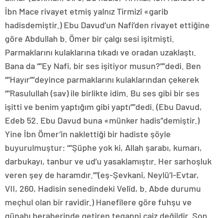
İbn Mace rivayet etmiş yalnız Tirmizî «garib
hadisdemiştir.) Ebu Davud’un Nafi’den rivayet ettiğine
göre Abdullah b. Ömer bir çalgı sesi işitmişti.
Parmaklarını kulaklarına tıkadı ve oradan uzaklaştı.
Bana da “”Ey Nafi, bir ses işitiyor musun?””dedi. Ben
“”Hayır””deyince parmaklarını kulaklarından çekerek
“”Rasulullah (sav) ile birlikte idim. Bu ses gibi bir ses
işitti ve benim yaptığım gibi yaptı””dedi. (Ebu Davud,
Edeb 52. Ebu Davud buna «münker hadis”demiştir.)
Yine İbn Ömer’in naklettiği bir hadiste şöyle
buyurulmuştur: “”Şüphe yok ki, Allah şarabı, kumarı,
darbukayı, tanbur ve ud’u yasaklamıştır. Her sarhoşluk
veren şey de haramdır.””(eş-Şevkanî, Neylü’l-Evtar,
VII, 260, Hadisin senedindeki Velîd, b. Abde durumu
meçhul olan bir ravidir.) Hanefîlere göre fuhşu ve
günahı beraberinde getiren teganni caiz değildir. Son