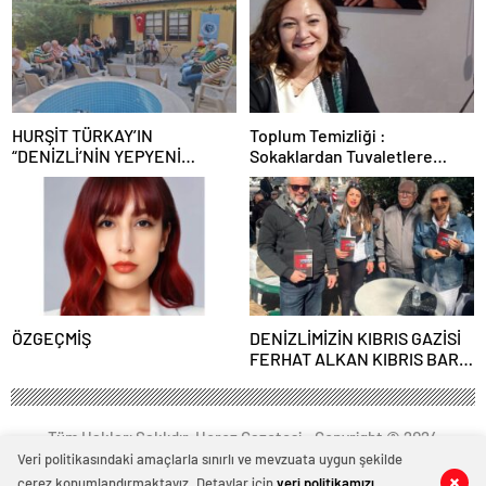
HURŞİT TÜRKAY’IN
Toplum Temizliği :
“DENİZLİ’NİN YEPYENİ
Sokaklardan Tuvaletlere
TÜRKÜLERİ KONSERİ”
kadar Temizlik Sorunları
DENİZLİ TÜRK OCAĞI’NDA
GERÇEKLEŞTİ…
ÖZGEÇMİŞ
DENİZLİMİZİN KIBRIS GAZİSİ
FERHAT ALKAN KIBRIS BARIŞ
HAREKATI’NI ANLATTI…
Tüm Hakları Saklıdır. Horoz Gazetesi - Copyright © 2024
Veri politikasındaki amaçlarla sınırlı ve mevzuata uygun şekilde
çerez konumlandırmaktayız. Detaylar için
veri politikamızı
0
0
0
0