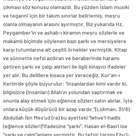
çıkması söz konusu olamazdı. Bu yüzden İslam musiki
ve tegannî için bir takım sınırlar belirlemiş, meşru
olanla olmayanın arasını ayırmıştır. Biz yukarıda Hz.
Peygamber’in ve ashab-ı kiramın meşru sözlerle ve
makamlı biçimde söylenen bazı şarkı ve mersiyelere
karşı tutumlarına ait çeşitli örnekler vermiştik. Kitap
ve sünnette nefsi azdıran ve beraberinde haramı
getiren şarkı ve çalgı aletleri ile ilgili kınayıcı ifadeler
yer alır. Bu delillere kısaca yer vereceğiz. Kur’an-ı
Kerîm’de şöyle buyurulur: “insanlardan kimi vardır ki,
bilgisizce (insanları) Allah’ın yolundan saptırmak ve
onunla alay etmek için eğlence sözleri satın alırlar. İşte
onlara küçük düşürücü bir azap vardır.”(Lokman, 31/6)
Abdullah İbn Mes’ud (ra) bu ayetteki “lehve’l-hadîs
(eğlence sözleri)”ifadesine “şarkı”, Hasan el-Basrî ise
“şarkı ve çalgı”anlamı vermiştir. Bu tefsir tarzını Ebu’l-