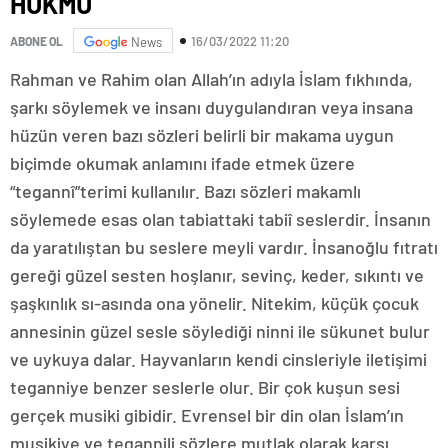
HÜKMÜ
16/03/2022 11:20
ABONE OL
News
Rahman ve Rahim olan Allah’ın adıyla İslam fıkhında,
şarkı söylemek ve insanı duygulandıran veya insana
hüzün veren bazı sözleri belirli bir makama uygun
biçimde okumak anlamını ifade etmek üzere
“tegannî”terimi kullanılır. Bazı sözleri makamlı
söylemede esas olan tabiattaki tabiî seslerdir. İnsanın
da yaratılıştan bu seslere meyli vardır. İnsanoğlu fıtratı
gereği güzel sesten hoşlanır, sevinç, keder, sıkıntı ve
şaşkınlık sı-asında ona yönelir. Nitekim, küçük çocuk
annesinin güzel sesle söylediği ninni ile sükunet bulur
ve uykuya dalar. Hayvanların kendi cinsleriyle iletişimi
teganniye benzer seslerle olur. Bir çok kuşun sesi
gerçek musiki gibidir. Evrensel bir din olan İslam’ın
musikiye ve tegannili sözlere mutlak olarak karşı