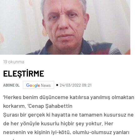
19 okunma
ELEŞTİRME
24/03/2022 09:21
ABONE OL
News
‘Herkes benim düşünceme katılırsa yanılmış olmaktan
korkarım. ‘Cenap Şahabettin
Şurası bir gerçek ki hayatta ne tamamen kusursuz ne
de her yönüyle kusurlu hiçbir şey yoktur. Her
nesnenin ve kişinin iyi-kötü, olumlu-olumsuz yanları