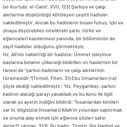
(el-Kurtubi, el-Cami’, XVII, 123) Şarkıya ve çalgı
aletlerine düşkünlüğü kötüleyen çeşitli hadisler
nakledilmiştir. Ancak bu hadislerin insanı fuhuş, içki ve
zinaya düşürebilen nitelikteki şarkı, türkü ve
eğlenceleri kasdetmesi yanında, bir bölümünün de
zayıf hadisler olduğunu görmekteyiz.
Hz. Ali’nin naklettiği bir hadiste; Ümmet işleyince
başlarına belanın çökeceği bildirilen on hasletten bir
tanesi de “şarkıcı kadınların ve çalgı aletlerinin
türemesidir.”(Tirmizî, Fiten, 31) Ebu Umame’den (ra)
şöyle dediği nakledilmiştir: “Hz. Peygamber, şarkıcı
kadının alacağı parayı yasakladı ve bu konu ile ilgili
olarak şu ayetin indiğini bildirdi: “İnsanlardan kimileri
var ki, bilgisizce (insanları) Allah’ın yolundan saptırmak
ve onunla alay etmek için eğlence sözleri satın
alırlar”(Lokman, 31/6. Bu hadis; Tirmizi, İbn Hanbel ve