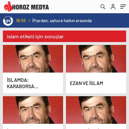
16:55
/
İftardan, sahura halkın arasında
islam etiketi için sonuçlar
İSLAMDA;
EZAN VE İSLAM
KARABORSA
(İHTİKAR) HARAMDIR.
KAZANCI DA
HARAMDIR..