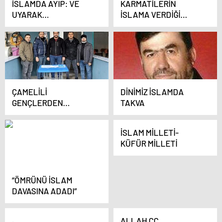
İSLAMDA AYIP: VE
KARMATİLERİN
UYARAK
İSLAMA VERDİĞİ
KAZANDIRDIKLARI,
ZARARLAR
KAYBETTİRDİKLERİ…
ÇAMELİLİ
DİNİMİZ İSLAMDA
GENÇLERDEN
TAKVA
‘UYUŞTURUCU VE
ALKOLE HAYIR’
İSLAM MİLLETİ-
ÇAĞRISI
KÜFÜR MİLLETİ
“ÖMRÜNÜ İSLAM
DAVASINA ADADI”
ALLAH CC