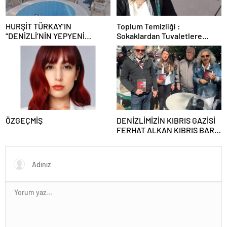
HURŞİT TÜRKAY’IN
Toplum Temizliği :
“DENİZLİ’NİN YEPYENİ
Sokaklardan Tuvaletlere
TÜRKÜLERİ KONSERİ”
kadar Temizlik Sorunları
DENİZLİ TÜRK OCAĞI’NDA
GERÇEKLEŞTİ…
ÖZGEÇMİŞ
DENİZLİMİZİN KIBRIS GAZİSİ
FERHAT ALKAN KIBRIS BARIŞ
HAREKATI’NI ANLATTI…