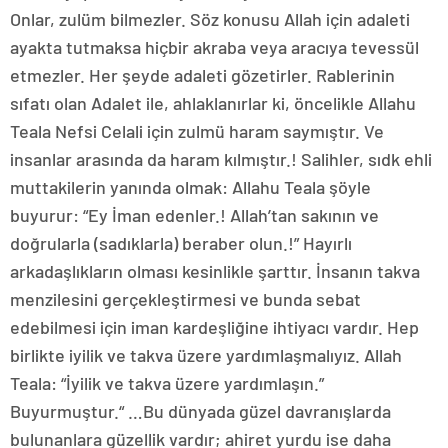
Onlar, zulüm bilmezler. Söz konusu Allah için adaleti
ayakta tutmaksa hiçbir akraba veya aracıya tevessül
etmezler. Her şeyde adaleti gözetirler. Rablerinin
sıfatı olan Adalet ile, ahlaklanırlar ki, öncelikle Allahu
Teala Nefsi Celali için zulmü haram saymıştır. Ve
insanlar arasında da haram kılmıştır.! Salihler, sıdk ehli
muttakilerin yanında olmak: Allahu Teala şöyle
buyurur: “Ey İman edenler.! Allah’tan sakının ve
doğrularla (sadıklarla) beraber olun.!” Hayırlı
arkadaşlıkların olması kesinlikle şarttır. İnsanın takva
menzilesini gerçekleştirmesi ve bunda sebat
edebilmesi için iman kardeşliğine ihtiyacı vardır. Hep
birlikte iyilik ve takva üzere yardımlaşmalıyız. Allah
Teala: “İyilik ve takva üzere yardımlaşın.”
Buyurmuştur.“ …Bu dünyada güzel davranışlarda
bulunanlara güzellik vardır; ahiret yurdu ise daha