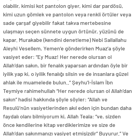
olabilir, kimisi kot pantolon giyer, kimi dar pardösü,
kimi uzun gömlek ve pantolon veya renkli örtüler veya
sade çarşaf giyebilir fakat takva mertebesine
ulaşmayı seçen sünnete uygun örtünür, yüzünü de
kapar. Murakabe (kendini denetleme) Nebi Sallallahu
Aleyhi Vesellem, Yemen’e gönderirken Muaz’a şöyle
vasiyet eder: “Ey Muaz! Her nerede olursan ol
Allah’dan sakın, bir fenalık yaparsan ardından öyle bir
iyilik yap ki, o iyilik fenalığı silsin ve de insanlara güzel
ahlak ile muamelede bulun..” Şeyhu’l-İslam İbn
Teymiye rahimehullah “Her nerede olursan ol Allah’dan
sakın” hadisi hakkında şöyle söyler: “Allah ve
Resulü’nün vasiyetlerinden akıl eden için bundan daha
faydalı olanı bilmiyorum ki, Allah Teala: “ve, sizden
önce kendilerine kitap verdiklerimize ve size de
Allah’dan sakınmanızı vasiyet etmişizdir” Buyurur.” Ve