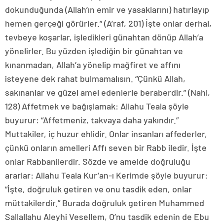
dokunduğunda (Allah’ın emir ve yasaklarını) hatırlayıp
hemen gerçeği görürler.” (A’raf, 201) İşte onlar derhal,
tevbeye koşarlar, işledikleri günahtan dönüp Allah’a
yönelirler. Bu yüzden işlediğin bir günahtan ve
kınanmadan, Allah’a yönelip mağfiret ve affını
isteyene dek rahat bulmamalısın. “Çünkü Allah,
sakınanlar ve güzel amel edenlerle beraberdir.” (Nahl,
128) Affetmek ve bağışlamak: Allahu Teala şöyle
buyurur: “Affetmeniz, takvaya daha yakındır.”
Muttakiler, iç huzur ehlidir. Onlar insanları affederler,
çünkü onların amelleri Affı seven bir Rabb iledir. İşte
onlar Rabbanilerdir. Sözde ve amelde doğruluğu
ararlar: Allahu Teala Kur’an-ı Kerimde şöyle buyurur:
“İşte, doğruluk getiren ve onu tasdik eden, onlar
müttakilerdir.” Burada doğruluk getiren Muhammed
Sallallahu Aleyhi Vesellem, O’nu tasdik edenin de Ebu