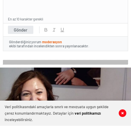
En az 10 karakter gerekli
Gönder
Gönderdiğiniz yorum
moderasyon
ekibi tarafından incelendikten sonra yayınlanacaktır.
Veri politikasındaki amaçlarla sınırlı ve mevzuata uygun şekilde
çerez konumlandırmaktayız. Detaylar için
veri politikamızı
0
0
0
0
inceleyebilirsiniz.