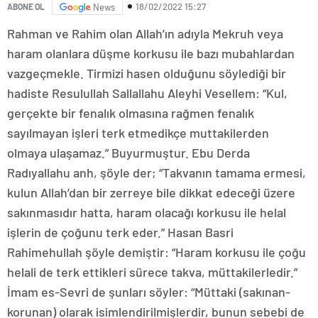
18/02/2022 15:27
ABONE OL
News
Rahman ve Rahim olan Allah’ın adıyla Mekruh veya
haram olanlara düşme korkusu ile bazı mubahlardan
vazgeçmekle. Tirmizi hasen olduğunu söylediği bir
hadiste Resulullah Sallallahu Aleyhi Vesellem: “Kul,
gerçekte bir fenalık olmasına rağmen fenalık
sayılmayan işleri terk etmedikçe muttakilerden
olmaya ulaşamaz.” Buyurmuştur. Ebu Derda
Radıyallahu anh, şöyle der; “Takvanın tamama ermesi,
kulun Allah’dan bir zerreye bile dikkat edeceği üzere
sakınmasıdır hatta, haram olacağı korkusu ile helal
işlerin de çoğunu terk eder.” Hasan Basri
Rahimehullah şöyle demiştir: “Haram korkusu ile çoğu
helali de terk ettikleri sürece takva, müttakilerledir.”
İmam es-Sevri de şunları söyler: “Müttaki (sakınan-
korunan) olarak isimlendirilmişlerdir, bunun sebebi de