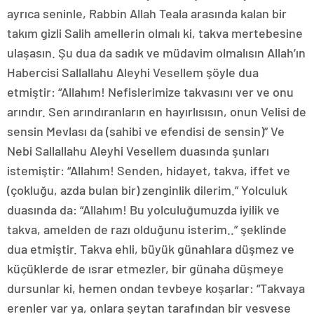
ayrıca seninle, Rabbin Allah Teala arasında kalan bir
takım gizli Salih amellerin olmalı ki, takva mertebesine
ulaşasın. Şu dua da sadık ve müdavim olmalısın Allah’ın
Habercisi Sallallahu Aleyhi Vesellem şöyle dua
etmiştir: “Allahım! Nefislerimize takvasını ver ve onu
arındır. Sen arındıranların en hayırlısısın, onun Velisi de
sensin Mevlası da (sahibi ve efendisi de sensin)” Ve
Nebi Sallallahu Aleyhi Vesellem duasında şunları
istemiştir: “Allahım! Senden, hidayet, takva, iffet ve
(çokluğu, azda bulan bir) zenginlik dilerim.” Yolculuk
duasında da: “Allahım! Bu yolculuğumuzda iyilik ve
takva, amelden de razı olduğunu isterim..” şeklinde
dua etmiştir. Takva ehli, büyük günahlara düşmez ve
küçüklerde de ısrar etmezler, bir günaha düşmeye
dursunlar ki, hemen ondan tevbeye koşarlar: “Takvaya
erenler var ya, onlara şeytan tarafından bir vesvese