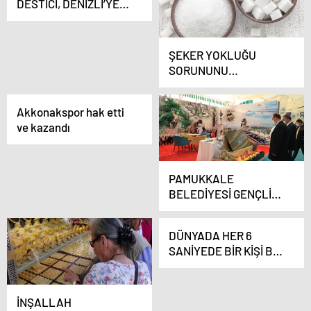
DESTİCİ, DENİZLİ’YE
GELİYOR
ŞEKER YOKLUĞU
SORUNUNU
BAKKALLAR ÇÖZER
Akkonakspor hak etti
ve kazandı
PAMUKKALE
BELEDİYESİ GENÇLİK
FESTİVALİNDE
DÜNYADA HER 6
SANİYEDE BİR KİŞİ BU
SEBEPTEN HAYATINI
KAYBEDİYOR
İNŞALLAH