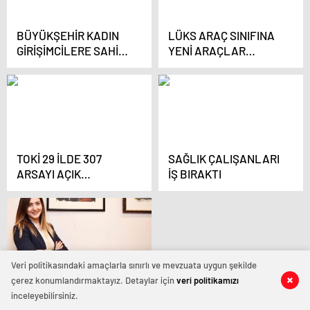
BÜYÜKŞEHİR KADIN
LÜKS ARAÇ SINIFINA
GİRİŞİMCİLERE SAHİP
YENİ ARAÇLAR
ÇIKMAYA DEVAM
EKLENDİ
EDİYOR
TOKİ 29 İLDE 307
SAĞLIK ÇALIŞANLARI
ARSAYI AÇIK
İŞ BIRAKTI
ARTIRMAYLA
SATACAK
Veri politikasındaki amaçlarla sınırlı ve mevzuata uygun şekilde
çerez konumlandırmaktayız. Detaylar için
BALABAN
veri politikamızı
inceleyebilirsiniz.
SANATÇILARI İZMİR‘DE