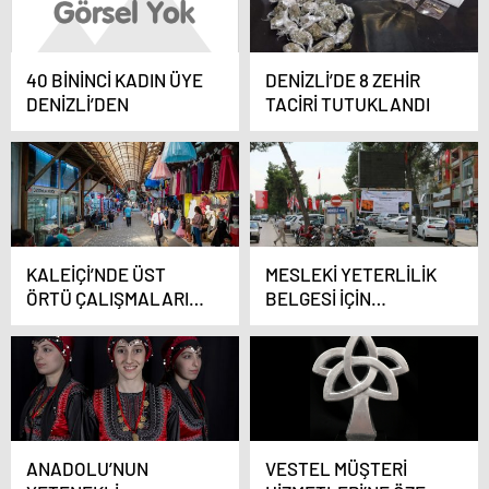
40 BİNİNCİ KADIN ÜYE
DENİZLİ’DE 8 ZEHİR
DENİZLİ’DEN
TACİRİ TUTUKLANDI
KALEİÇİ’NDE ÜST
MESLEKİ YETERLİLİK
ÖRTÜ ÇALIŞMALARI
BELGESİ İÇİN
HIZ KAZANDI
ÇALIŞMA
BAŞLATTILAR
ANADOLU’NUN
VESTEL MÜŞTERİ