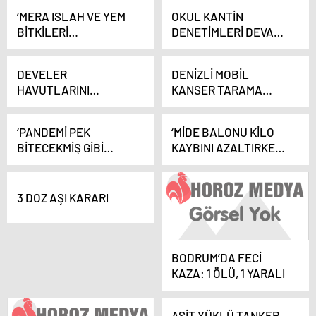
‘MERA ISLAH VE YEM
OKUL KANTİN
BİTKİLERİ
DENETİMLERİ DEVAM
GELİŞTİRME’ PROJESİ
EDİYOR
DEVAM EDİYOR
DEVELER
DENİZLİ MOBİL
HAVUTLARINI
KANSER TARAMA
KUŞANDI
TIRINA KAVUŞTU
‘PANDEMİ PEK
‘MİDE BALONU KİLO
BİTECEKMİŞ GİBİ
KAYBINI AZALTIRKEN
GÖRÜNMÜYOR’
YAŞAM KALİTESİNİ
YÜKSELTİYOR’
3 DOZ AŞI KARARI
BODRUM’DA FECİ
KAZA: 1 ÖLÜ, 1 YARALI
ASİT YÜKLÜ TANKER