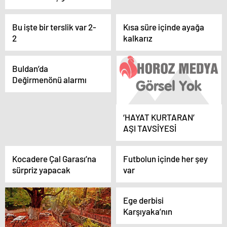
Bu işte bir terslik var 2-
Kısa süre içinde ayağa
2
kalkarız
Buldan’da
Değirmenönü alarmı
‘HAYAT KURTARAN’
AŞI TAVSİYESİ
Kocadere Çal Garası’na
Futbolun içinde her şey
sürpriz yapacak
var
Ege derbisi
Karşıyaka’nın