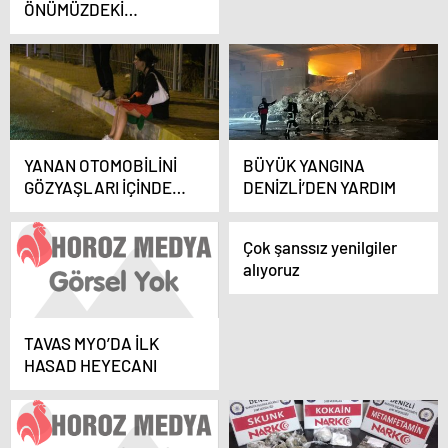
ÖNÜMÜZDEKİ
GÜNLERDE 20
BİNLERİN ALTINI
GÖRÜRÜZ
YANAN OTOMOBİLİNİ
BÜYÜK YANGINA
GÖZYAŞLARI İÇİNDE
DENİZLİ’DEN YARDIM
İZLEDİ
Çok şanssız yenilgiler
alıyoruz
TAVAS MYO’DA İLK
HASAD HEYECANI