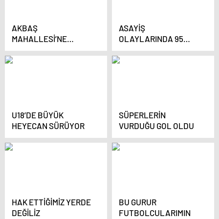
AKBAŞ
ASAYİŞ
MAHALLESİ’NE
OLAYLARINDA 95
SOSYAL TESİS
ŞÜPHELİ
TUTUKLANDI
U18’DE BÜYÜK
SÜPERLERİN
HEYECAN SÜRÜYOR
VURDUĞU GOL OLDU
HAK ETTİĞİMİZ YERDE
BU GURUR
DEĞİLİZ
FUTBOLCULARIMIN