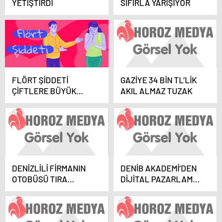
YETİŞTİRDİ
SIFIRLA YARIŞIYOR
FLÖRT ŞİDDETİ
GAZİYE 34 BİN TL’LİK
ÇİFTLERE BÜYÜK
AKIL ALMAZ TUZAK
ZARAR VERİYOR
DENİZLİLİ FİRMANIN
DENİB AKADEMİ’DEN
OTOBÜSÜ TIRA
DİJİTAL PAZARLAMA
ÇARPTI 7 YARALI
EĞİTİMİ