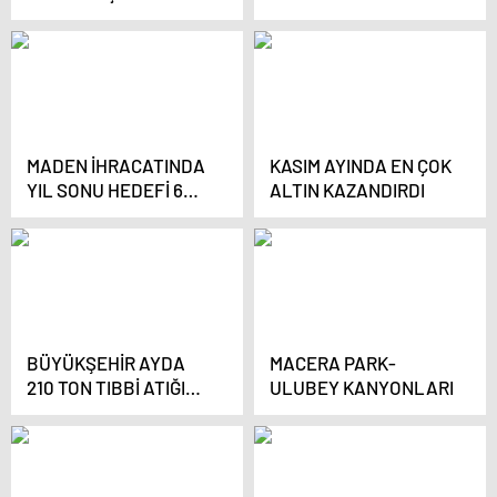
İMZALAR ATILDI
AMELİYATI OLDU”
MADEN İHRACATINDA
KASIM AYINDA EN ÇOK
YIL SONU HEDEFİ 6
ALTIN KAZANDIRDI
MİLYAR DOLAR
BÜYÜKŞEHİR AYDA
MACERA PARK-
210 TON TIBBİ ATIĞI
ULUBEY KANYONLARI
EVSEL ATIĞA
DÖNÜŞTÜRÜYOR