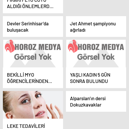
ALDIĞI ÖNLEMLERDE
GİZLEYEMEDİ
Devler Serinhisar’da
Jet Ahmet şampiyonu
buluşacak
ağırladı
BEKİLLİ MYO
YAŞLI KADIN 5 GÜN
ÖĞRENCİLERİNDEN
SONRA BULUNDU
LÖSEV’E DESTEK
Alparslan’ın dersi
Dokuzkavaklar
LEKE TEDAVİLERİ