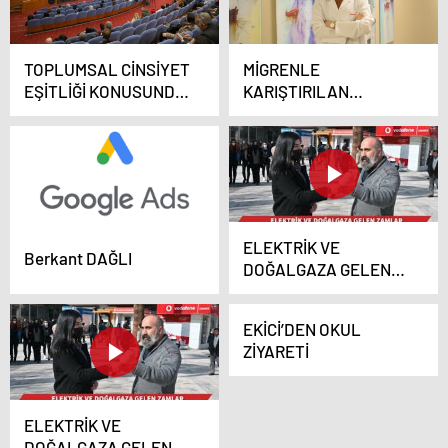
TOPLUMSAL CİNSİYET
MİGRENLE
EŞİTLİĞİ KONUSUNDA
KARIŞTIRILAN
ÖRNEK PLAN
GLOKOM GÖZ
SAĞLIĞINI TEHDİT
EDİYOR
ELEKTRİK VE
Berkant DAĞLI
DOĞALGAZA GELEN
ZAMLARI
KONUSUNDA
EKİCİ’DEN OKUL
VATANDAŞA SORDU
ZİYARETİ
ELEKTRİK VE
DOĞALGAZA GELEN