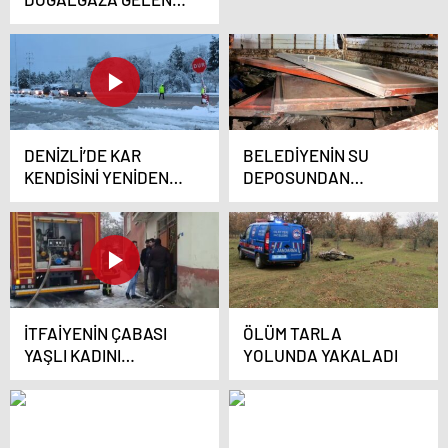
ZAMLARI
KONUSUNDA
VATANDAŞA SORDU
(PART2)
DENİZLİ’DE KAR
BELEDİYENİN SU
KENDİSİNİ YENİDEN
DEPOSUNDAN
GÖSTERDİ
HIRSIZLIK YAPAN 2
ŞÜPHELİ
TUTUKLANDI
İTFAİYENİN ÇABASI
ÖLÜM TARLA
YAŞLI KADINI
YOLUNDA YAKALADI
KURTARMAYA
YETMEDİ