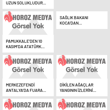
UZUN SOLUKLUDUR
VE SABIR GEREKTİRİR
SAĞLIK BAKANI
KOCA’DAN
BAŞHEKİMLERE
‘NÖBET’ MEKTUBU
PAMUKKALE’DEN 10
KASIM’DA ATATÜRK
ANISINA SERGİ
MERKEZEFENDİ
DİKİLEN AĞAÇLAR
ANTALYA’DA FUARA
YANGININ İZLERİNİ
KATILDI
SİLECEK