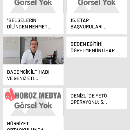
“BELGELERİN
15. ETAP
DİLİNDEN MEHMET
BAŞVURULARI
AKİF” KONFERANSI
BAŞLADI
BEDEN EĞİTİMİ
ÖĞRETMENİ İNTİHAR
ETTİ
BADEMCİK İLTİHABI
VE GENİZ ETİ
PROBLEMİNE DİKKAT!
DENİZLİ’DE FETÖ
OPERAYONU: 5
GÖZALTI
HÜRRİYET
ORTAOKULUNDA