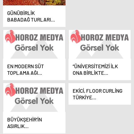
GÜNÜBİRLİK
BABADAĞ TURLARI
BAŞLADI
EN MODERN SÜT
“ÜNİVERSİTEMİZİ İLK
TOPLAMA AĞI
ONA BİRLİKTE
DENİZLİ’YE
TAŞIYACAĞIZ”
KURULUYOR
EKİCİ, FLOOR CURLİNG
TÜRKİYE
ŞAMPİYONLARINI
AĞIRLADI
BÜYÜKŞEHİR’İN
ASIRLIK
YATIRIMLARINDA