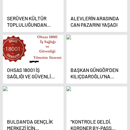
SERÜVEN KÜLTÜR
ALEVLERİN ARASINDA
TOPLULUĞUNDAN
CAN PAZARINI YAŞADI
DAYANIŞMA GECESİ
OHSAS 18001 İŞ
BAŞKAN GÜNGÖR’DEN
SAĞLIĞI VE GÜVENLİĞİ
KILIÇDAROĞLU’NA
YÖNETİM SİSTEMİ
TEPKİ
BULDAN’DA GENÇLİK
“KONTROLE GELDİ,
MERKEZİ İÇİN
KORONER BY-PASS