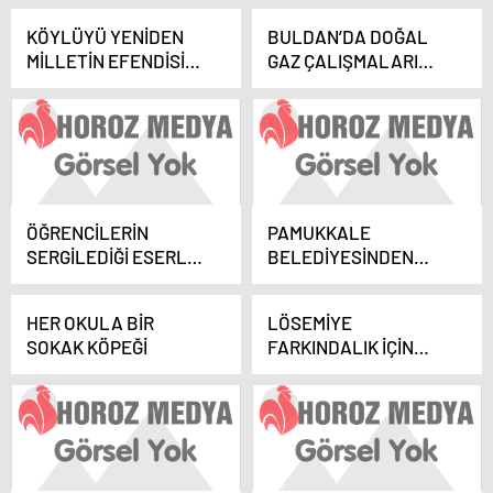
SONA YAKLAŞILDI
KÖYLÜYÜ YENİDEN
BULDAN’DA DOĞAL
MİLLETİN EFENDİSİ
GAZ ÇALIŞMALARI
YAPACAĞIZ!
HIZLANIYOR
ÖĞRENCİLERİN
PAMUKKALE
SERGİLEDİĞİ ESERLER
BELEDİYESİNDEN
BEĞENİ TOPLADI
PAMUK ELLER
ÜRETİYOR PROJESİ
HER OKULA BİR
LÖSEMİYE
SOKAK KÖPEĞİ
FARKINDALIK İÇİN
TURUNCU MASKE
TAKTILAR