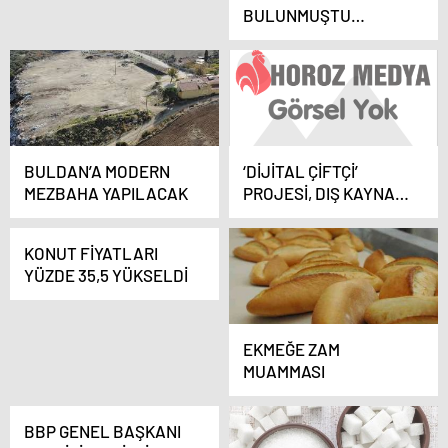
BULUNMUŞTU
YAŞAMA TUTUNMAYA
ÇALIŞIYOR
BULDAN’A MODERN
‘DİJİTAL ÇİFTÇİ’
MEZBAHA YAPILACAK
PROJESİ, DIŞ KAYNAK
DESTEĞİ ALDI
KONUT FİYATLARI
YÜZDE 35,5 YÜKSELDİ
EKMEĞE ZAM
MUAMMASI
BBP GENEL BAŞKANI