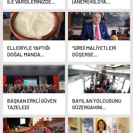
İLE VARİSLERİNİZDEN
(ANEMİ) KİLOYA
AMELİYATSIZ
NEDEN OLABİLİYOR!
KURTULUN
ELLERİYLE YAPTIĞI
“GİRDİ MALİYETLERİ
DOĞAL MANDA
DÜŞERSE
YOĞURDUNU
TEZGÂHLAR
CUMHURBAŞKANI
RAHATLAR”
ERDOĞANA İKRAM
ETMEK İSTİYOR
BAŞKAN ERKLİ GÜVEN
BAYILAN YOLCUSUNU
TAZELEDİ
GÜZERGAHINI
DEĞİŞTİREREK
HASTANEYE
YETİŞTİRDİ