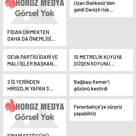
Uyarı Balıkesir’den
geldi Denizli risk
altında!
FİDAN DİKMEKTEN
DAHA DA ÖNEMLİSİ
ORMANA BAKMAKTIR
DEVA PARTİSİ İDARİ VE
10 METRELİK KUYUYA
MALİ İŞLER BAŞKANI
DÜŞEN KOYUNU
UÇAK DENİZLİ’YE
İTFAİYE ERLERİ
GELDİ
KURTARDI
2 İŞ YERİNDEN
Bağbaşı Kemer’i
HIRSIZLIK YAPAN 3
gözünü kestirdi
ŞÜPHELİ SERBEST
KALDI
Fenerbahçe’ye sürpriz
yapabiliriz
FİRARİ FETÖ’CÜYÜ