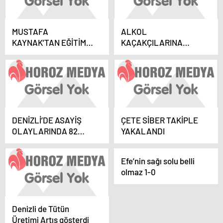
MUSTAFA
ALKOL
KAYNAK’TAN EĞİTİME
KAÇAKÇILARINA
BÜYÜK DESTEK
OPERASYON: 3
GÖZALTI
DENİZLİ’DE ASAYİŞ
ÇETE SİBER TAKİPLE
OLAYLARINDA 82
YAKALANDI
ŞÜPHELİ
TUTUKLANDI
Efe’nin sağı solu belli
olmaz 1-0
Denizli de Tütün
Üretimi Artış gösterdi