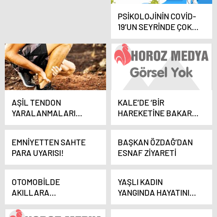
PSİKOLOJİNİN COVİD-
19’UN SEYRİNDE ÇOK
BÜYÜK BİR ETKİSİ VAR
AŞİL TENDON
KALE’DE ‘BİR
YARALANMALARI
HAREKETİNE BAKAR
ONLARDA SIK
HAYAT’ TRAFİK
GÖRÜLÜYOR
UYGULAMASI
EMNİYETTEN SAHTE
BAŞKAN ÖZDAĞ’DAN
PARA UYARISI!
ESNAF ZİYARETİ
OTOMOBİLDE
YAŞLI KADIN
AKILLARA
YANGINDA HAYATINI
DURGUNLUK VEREN
KAYBETTİ
PATLAMA