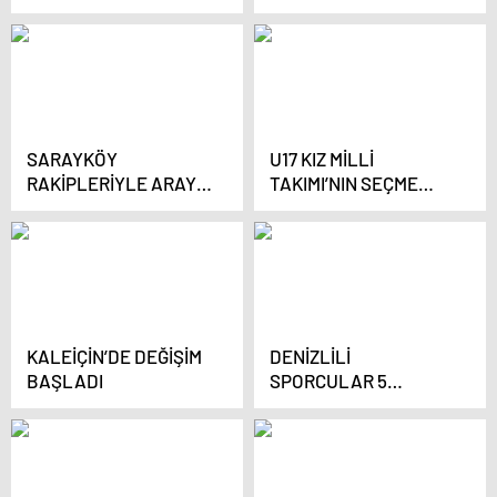
SARAYKÖY
U17 KIZ MİLLİ
RAKİPLERİYLE ARAYI
TAKIMI’NIN SEÇME
AÇIYOR
KAMPI SONA ERDİ
KALEİÇİN’DE DEĞİŞİM
DENİZLİLİ
BAŞLADI
SPORCULAR 5
KUPAYLA DÖNDÜ