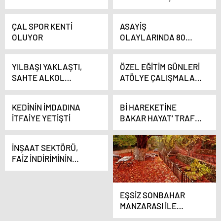
AÇABİLİR
TARAMA ÇOK ÖNEMLİ
ÇAL SPOR KENTİ
ASAYİŞ
OLUYOR
OLAYLARINDA 80
ŞÜPHELİ
TUTUKLANDI
YILBAŞI YAKLAŞTI,
ÖZEL EĞİTİM GÜNLERİ
SAHTE ALKOL
ATÖLYE ÇALIŞMALARI
ÜRETİCİLERİ ÇOĞALDI
BAŞLADI
KEDİNİN İMDADINA
Bİ HAREKETİNE
İTFAİYE YETİŞTİ
BAKAR HAYAT’ TRAFİK
UYGULAMASI
İNŞAAT SEKTÖRÜ,
FAİZ İNDİRİMİNİN
PİYASAYA
YANSIMASINI
BEKLİYOR
EŞSİZ SONBAHAR
MANZARASI İLE
HARİKA BİR GÜN