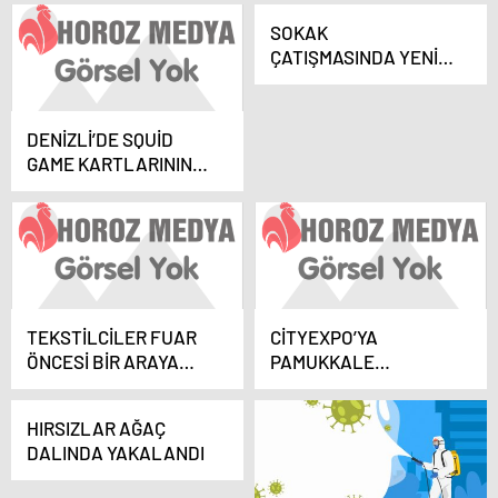
GEÇİRDİLER
SOKAK
ÇATIŞMASINDA YENİ
GELİŞME
DENİZLİ’DE SQUİD
GAME KARTLARININ
SIRRI ÇÖZÜLDÜ
TEKSTİLCİLER FUAR
CİTYEXPO’YA
ÖNCESİ BİR ARAYA
PAMUKKALE
GELDİ
BELEDİYESİ DAMGASI
HIRSIZLAR AĞAÇ
DALINDA YAKALANDI