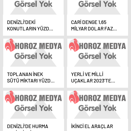
DENİZLİ’DEKİ
CARİ DENGE 1,65
KONUTLARIN YÜZDE
MİLYAR DOLAR FAZLA
79’U
VERDİ
SİGORTALANMAYI
BEKLİYOR
TOPLANAN İNEK
YERLİ VE MİLLİ
SÜTÜ MİKTARI YÜZDE
UÇAKLAR 2023’TE
1,6 ARTTI
GÖKLERDE
DENİZLİ’DE HURMA
İKİNCİ EL ARAÇLAR