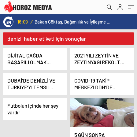
15:59
/
14 Mart Tıp Bayramı’nda Mikrobiyoloji ve Biyokimya Laboratuvarları Rektör Prof. Dr. Ahmet Kutluhan Tarafından Açıldı
denizli haber etiketi için sonuçlar
DİJİTAL ÇAĞDA
2021 YILI ZEYTİN VE
BAŞARILI OLMAK
ZEYTİNYAĞI REKOLTE
NASIL MÜMKÜN?
TAHMİN ÇALIŞMALARI
TAMAMLANDI
DUBAİ’DE DENİZLİ VE
COVID-19 TAKİP
TÜRKİYE’Yİ TEMSİL
MERKEZİ DDH’DE
EDECEKLER
HİZMET VERİYOR
Futbolun içinde her şey
vardır
5 GÜN SONRA