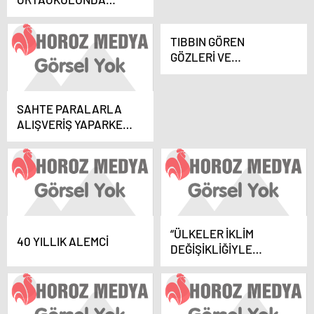
KERMES DÜZENLENDİ
TIBBIN GÖREN
GÖZLERİ VE
GÖRÜNMEYEN
EMEKÇİLERİNİN GÜNÜ
SAHTE PARALARLA
ALIŞVERİŞ YAPARKEN
POLİSİN RADARINA
TAKILDI
“ÜLKELER İKLİM
40 YILLIK ALEMCİ
DEĞİŞİKLİĞİYLE
ORTAK MÜCADELE
ETMELİ”