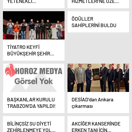
YETENEKLİ
HİZMETLERİ’NE ÖZEL
KADINLARI’NI ORTAYA
ÖDÜL
ÇIKARAN PROJE
ÖDÜLLER
SAHİPLERİNİ BULDU
TİYATRO KEYFİ
BÜYÜKŞEHİR ŞEHİR
TİYATROSU İLE
YAŞANIYOR
BAŞKANLAR KURULU
DESİAD’dan Ankara
TRABZON’DA YAPILDI!
çıkarması
BİLİNÇSİZ SU DİYETİ
AKCİĞER KANSERİNDE
ZEHİRLENMEYE YOL
ERKEN TANI İÇİN