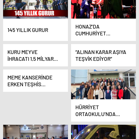
HONAZ’DA
145 YILLIK GURUR
CUMHURİYET
KONSERİ COŞKUSU
KURU MEYVE
“ALINAN KARAR AŞIYA
İHRACATI 1,5 MİLYAR
TEŞVİK EDİYOR”
DOLARA KOŞUYOR
MEME KANSERİNDE
ERKEN TEŞHİS
BAŞARIYA ULAŞMA
ORANINI ARTIRIYOR
HÜRRİYET
ORTAOKULU’NDA
CUMHURİYET
COŞKUSU