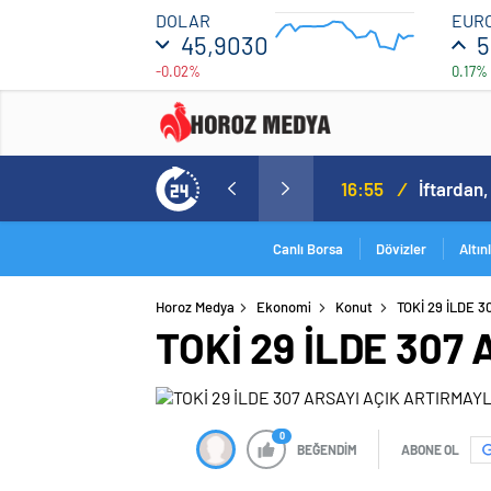
45.906
DOLAR
EUR
45,9030
5
-0.02%
0.17%
45.882
12:00
16:00
16:55
/
İftardan,
Canlı Borsa
Dövizler
Altın
Horoz Medya
Ekonomi
Konut
TOKİ 29 İLDE 
TOKİ 29 İLDE 30
0
BEĞENDİM
ABONE OL