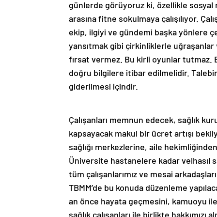
günlerde görüyoruz ki, özellikle sosyal 
arasına fitne sokulmaya çalışılıyor. Ça
ekip, ilgiyi ve gündemi başka yönlere ç
yansıtmak gibi çirkinliklerle uğraşanlar v
fırsat vermez. Bu kirli oyunlar tutma
doğru bilgilere itibar edilmelidir. Taleb
giderilmesi içindir.
Çalışanları memnun edecek, sağlık kur
kapsayacak makul bir ücret artışı bekl
sağlığı merkezlerine, aile hekimliğinde
Üniversite hastanelere kadar velhasıl 
tüm çalışanlarımız ve mesai arkadaşları
TBMM’de bu konuda düzenleme yapılacağı
an önce hayata geçmesini, kamuoyu ile 
sağlık çalışanları ile birlikte hakkımız