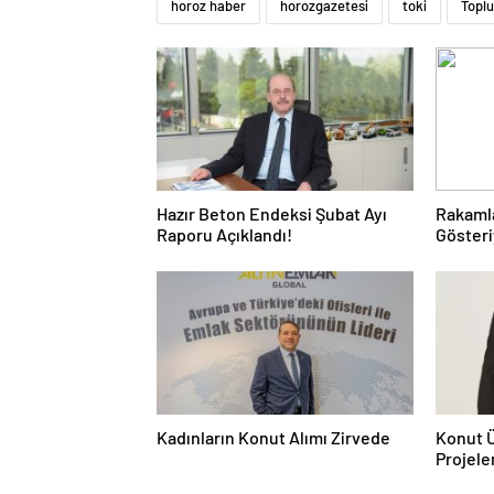
horoz haber
horozgazetesi
toki
Toplu
Hazır Beton Endeksi Şubat Ayı
Rakaml
Raporu Açıklandı!
Gösteriy
Satışla
Sadece 
Kadınların Konut Alımı Zirvede
Konut Ü
Projele