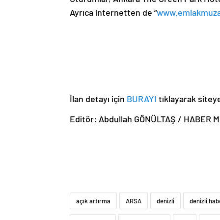
Ayrıca internetten de “
www.emlakmuz
İlan detayı için
BURAYI
tıklayarak siteye
Editör: Abdullah GÖNÜLTAŞ / HABER 
açık artırma
ARSA
denizli
denizli hab