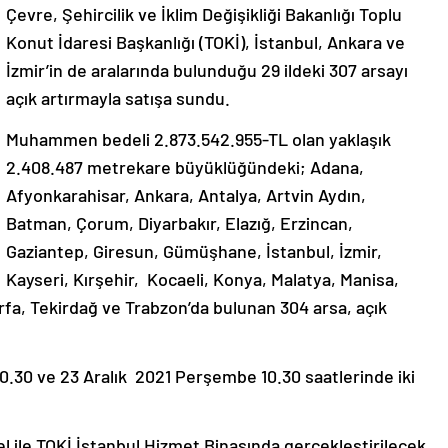
Çevre, Şehircilik ve İklim Değişikliği Bakanlığı Toplu
Konut İdaresi Başkanlığı (TOKİ), İstanbul, Ankara ve
İzmir’in de aralarında bulunduğu 29 ildeki 307 arsayı
açık artırmayla satışa sundu.
Muhammen bedeli 2.873.542.955-TL olan yaklaşık
2.408.487 metrekare büyüklüğündeki; Adana,
Afyonkarahisar, Ankara, Antalya, Artvin Aydın,
Batman, Çorum, Diyarbakır, Elazığ, Erzincan,
Gaziantep, Giresun, Gümüşhane, İstanbul, İzmir,
Kayseri, Kırşehir, Kocaeli, Konya, Malatya, Manisa,
fa, Tekirdağ ve Trabzon’da bulunan 304 arsa, açık
0.30 ve 23 Aralık 2021 Perşembe 10.30 saatlerinde iki
 ile TOKİ İstanbul Hizmet Binasında gerçekleştirilecek.