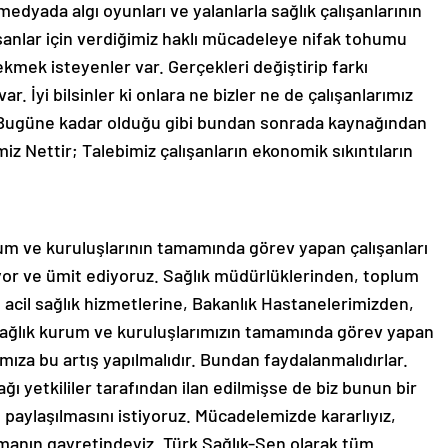
medyada algı oyunları ve yalanlarla sağlık çalışanlarının
lışanlar için verdiğimiz haklı mücadeleye nifak tohumu
ekmek isteyenler var. Gerçekleri değiştirip farkı
ar. İyi bilsinler ki onlara ne bizler ne de çalışanlarımız
z. Bugüne kadar olduğu gibi bundan sonrada kaynağından
imiz Nettir; Talebimiz çalışanların ekonomik sıkıntıların
um ve kuruluşlarının tamamında görev yapan çalışanları
iyor ve ümit ediyoruz. Sağlık müdürlüklerinden, toplum
n acil sağlık hizmetlerine, Bakanlık Hastanelerimizden,
sağlık kurum ve kuruluşlarımızın tamamında görev yapan
mıza bu artış yapılmalıdır. Bundan faydalanmalıdırlar.
 yetkililer tarafından ilan edilmişse de biz bunun bir
paylaşılmasını istiyoruz. Mücadelemizde kararlıyız,
ı almanın gayretindeyiz. Türk Sağlık-Sen olarak tüm