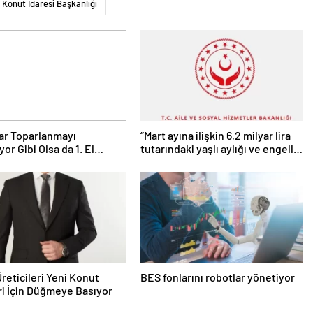
 Konut İdaresi Başkanlığı
ar Toparlanmayı
“Mart ayına ilişkin 6,2 milyar lira
or Gibi Olsa da 1. El
tutarındaki yaşlı aylığı ve engelli
rı Olması Gerekenin
aylıklarını hesaplara yatırdık”
Yarısı
reticileri Yeni Konut
BES fonlarını robotlar yönetiyor
ri İçin Düğmeye Basıyor