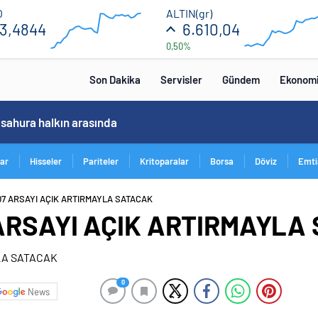
53.52
6650
O
ALTIN(gr)
3,4844
6.610,04
0,50%
53.28
6450
12:00
16:00
12:00
Son Dakika
Servisler
Gündem
Ekonom
 sahura halkın arasında
lar
Hisseler
Pariteler
Kritoparalar
Borsa
Döviz
Emti
307 ARSAYI AÇIK ARTIRMAYLA SATACAK
7 ARSAYI AÇIK ARTIRMAYLA
0
News