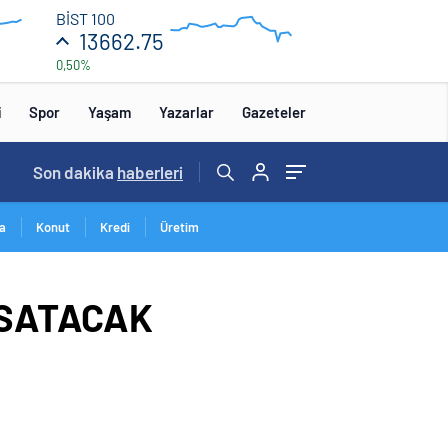
15.6k
BİST 100
13662.75
0,50%
10.8k
16:00
00:00
i
Spor
Yaşam
Yazarlar
Gazeteler
16:09
Son dakika
/
haberleri
a
Konut
Kredi
Üretim
 SATACAK