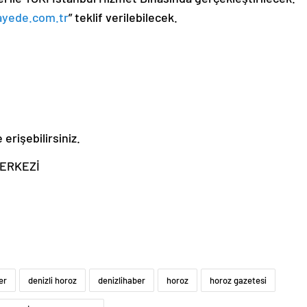
ayede.com
.
tr
” teklif verilebilecek.
 erişebilirsiniz.
MERKEZİ
er
denizli horoz
denizlihaber
horoz
horoz gazetesi