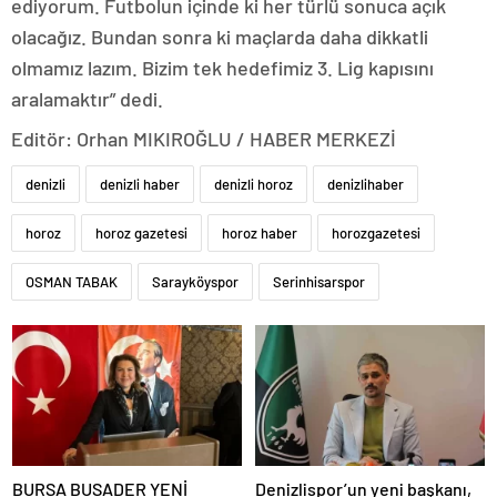
ediyorum. Futbolun içinde ki her türlü sonuca açık
olacağız. Bundan sonra ki maçlarda daha dikkatli
olmamız lazım. Bizim tek hedefimiz 3. Lig kapısını
aralamaktır” dedi.
Editör: Orhan MIKIROĞLU / HABER MERKEZİ
denizli
denizli haber
denizli horoz
denizlihaber
horoz
horoz gazetesi
horoz haber
horozgazetesi
OSMAN TABAK
Sarayköyspor
Serinhisarspor
BURSA BUSADER YENİ
Denizlispor’un yeni başkanı,