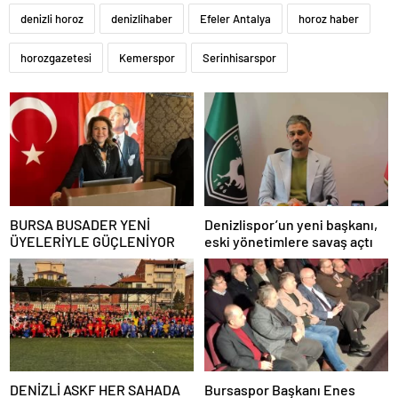
denizli horoz
denizlihaber
Efeler Antalya
horoz haber
horozgazetesi
Kemerspor
Serinhisarspor
BURSA BUSADER YENİ
Denizlispor’un yeni başkanı,
ÜYELERİYLE GÜÇLENİYOR
eski yönetimlere savaş açtı
DENİZLİ ASKF HER SAHADA
Bursaspor Başkanı Enes