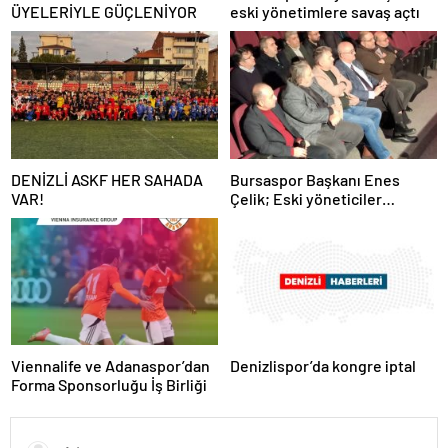
ÜYELERİYLE GÜÇLENİYOR
eski yönetimlere savaş açtı
DENİZLİ ASKF HER SAHADA
Bursaspor Başkanı Enes
VAR!
Çelik; Eski yöneticiler
alacaklarını silmezlerse rezil
ederiz…
Viennalife ve Adanaspor’dan
Denizlispor’da kongre iptal
Forma Sponsorluğu İş Birliği