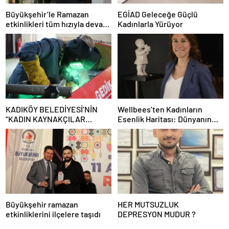
Büyükşehir’le Ramazan
EGİAD Geleceğe Güçlü
etkinlikleri tüm hızıyla devam
Kadınlarla Yürüyor
ediyor
KADIKÖY BELEDİYESİ’NİN
Wellbees’ten Kadınların
“KADIN KAYNAKÇILAR
Esenlik Haritası: Dünyanın
YETİŞİYOR” PROJESİ
her yerinde dertler benzer
Büyükşehir ramazan
HER MUTSUZLUK
etkinliklerini ilçelere taşıdı
DEPRESYON MUDUR ?