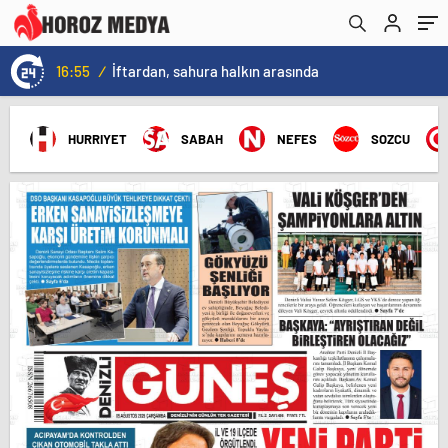
16:09
/
Bakan Göktaş, Bağımlılık ve İyileşme Konulu Kadın Forumu’nda konuştu:
HURRIYET
SABAH
NEFES
SOZCU