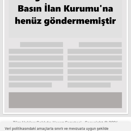
Tüm Hakları Saklıdır. Horoz Gazetesi - Copyright © 2024
Veri politikasındaki amaçlarla sınırlı ve mevzuata uygun şekilde