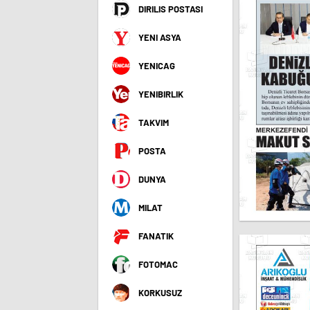
DIRILIS POSTASI
YENI ASYA
YENICAG
YENIBIRLIK
TAKVIM
POSTA
DUNYA
MILAT
FANATIK
FOTOMAC
KORKUSUZ