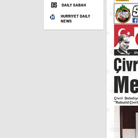
DAILY SABAH
HURRIYET DAILY
NEWS