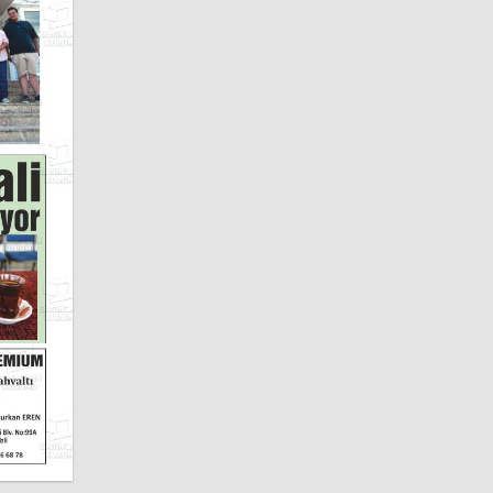
Kırklareli
Gazeteleri
Kırşehir
Gazeteleri
Kocaeli
Gazeteleri
Konya
Gazeteleri
Kütahya
Gazeteleri
Malatya
Gazeteleri
Manisa
Gazeteleri
Kahramanmaraş
Gazeteleri
Mardin
Gazeteleri
Muğla
Gazeteleri
Muş
Gazeteleri