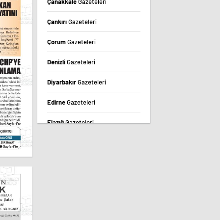
Çanakkale
Gazeteleri
Çankırı
Gazeteleri
Çorum
Gazeteleri
Denizli
Gazeteleri
Diyarbakır
Gazeteleri
Edirne
Gazeteleri
Elazığ
Gazeteleri
Erzincan
Gazeteleri
Erzurum
Gazeteleri
Eskişehir
Gazeteleri
Gaziantep
Gazeteleri