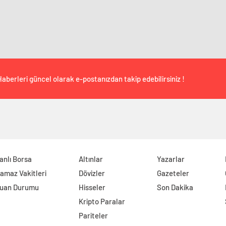
aberleri güncel olarak e-postanızdan takip edebilirsiniz !
anlı Borsa
Altınlar
Yazarlar
amaz Vakitleri
Dövizler
Gazeteler
uan Durumu
Hisseler
Son Dakika
Kripto Paralar
Pariteler