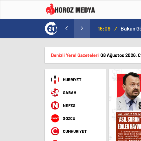
a
16:09
/
Denizli Yerel Gazeteleri
08 Ağustos 2026, C
HURRIYET
SABAH
NEFES
SOZCU
CUMHURIYET