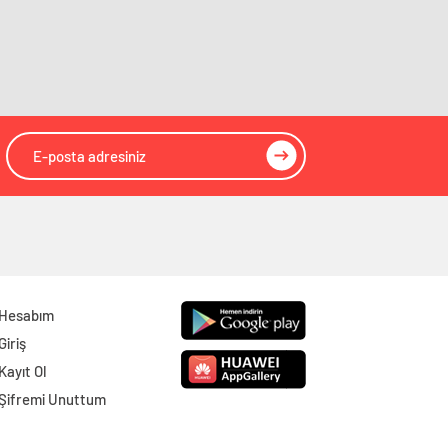
Giresun
Gazeteleri
Gümüşhane
Gazeteleri
Hakkâri
Gazeteleri
Hatay
Gazeteleri
Isparta
Gazeteleri
Mersin
Gazeteleri
İstanbul
Gazeteleri
İzmir
Gazeteleri
Hesabım
Kars
Gazeteleri
Giriş
Kayıt Ol
Kastamonu
Gazeteleri
Şifremi Unuttum
Kayseri
Gazeteleri