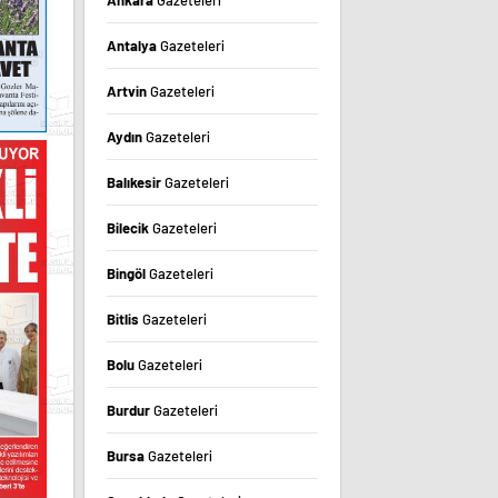
Ankara
Gazeteleri
Antalya
Gazeteleri
Artvin
Gazeteleri
Aydın
Gazeteleri
Balıkesir
Gazeteleri
Bilecik
Gazeteleri
Bingöl
Gazeteleri
Bitlis
Gazeteleri
Bolu
Gazeteleri
Burdur
Gazeteleri
Bursa
Gazeteleri