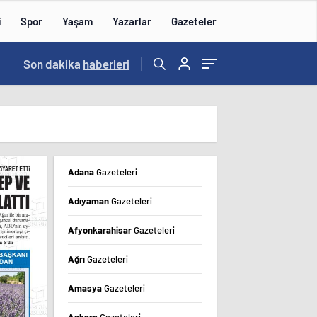
i
Spor
Yaşam
Yazarlar
Gazeteler
15:59
Son dakika
/
haberleri
Adana
Gazeteleri
Adıyaman
Gazeteleri
Afyonkarahisar
Gazeteleri
Ağrı
Gazeteleri
Amasya
Gazeteleri