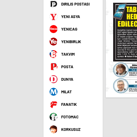
DIRILIS POSTASI
YENI ASYA
YENICAG
YENIBIRLIK
TAKVIM
POSTA
DUNYA
MILAT
FANATIK
FOTOMAC
KORKUSUZ