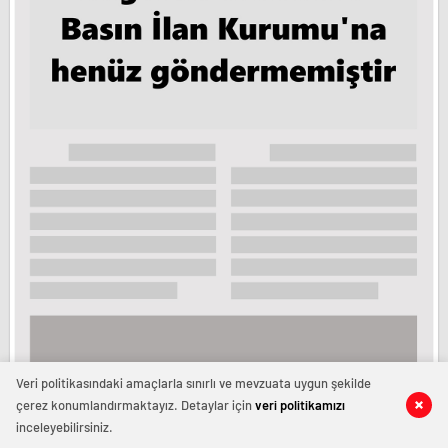
Veri politikasındaki amaçlarla sınırlı ve mevzuata uygun şekilde
çerez konumlandırmaktayız. Detaylar için
veri politikamızı
Tüm Hakları Saklıdır. Horoz Gazetesi - Copyright © 2024
inceleyebilirsiniz.