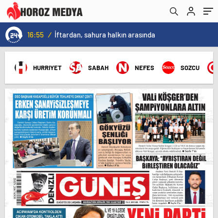
16:55
/
İftardan, sahura halkın arasında
HURRIYET
SABAH
NEFES
SOZCU