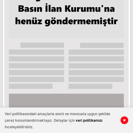
Veri politikasındaki amaçlarla sınırlı ve mevzuata uygun şekilde
çerez konumlandırmaktayız. Detaylar için
veri politikamızı
Tüm Hakları Saklıdır. Horoz Gazetesi - Copyright © 2024
inceleyebilirsiniz.