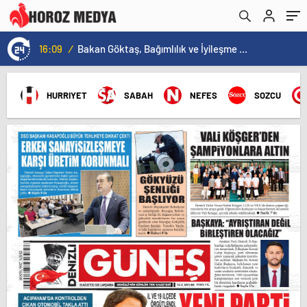
16:09
/
Bakan Göktaş, Bağımlılık ve İyileşme Konulu Kadın Forumu’nda konuştu:
HURRIYET
SABAH
NEFES
SOZCU