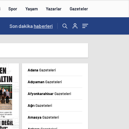
i
Spor
Yaşam
Yazarlar
Gazeteler
15:59
Son dakika
/
haberleri
Adana
Gazeteleri
Adıyaman
Gazeteleri
Afyonkarahisar
Gazeteleri
Ağrı
Gazeteleri
Amasya
Gazeteleri