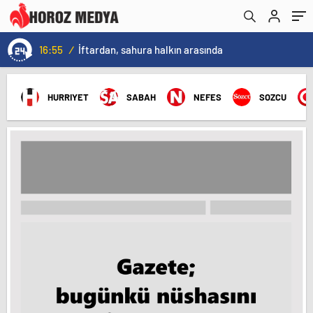
16:55
/
İftardan, sahura halkın arasında
HURRIYET
SABAH
NEFES
SOZCU