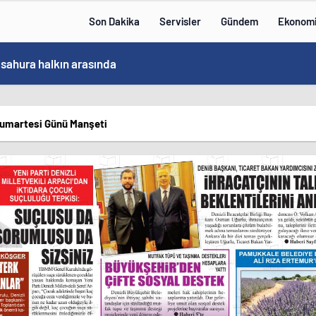
Son Dakika
Servisler
Gündem
Ekonom
 sahura halkın arasında
umartesi Günü Manşeti