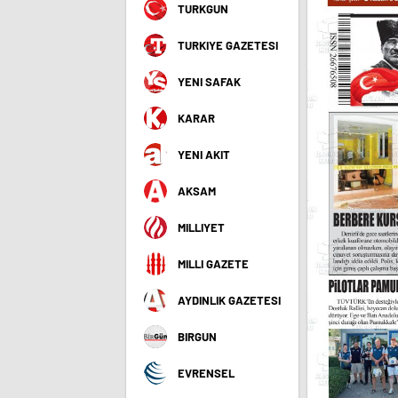
TURKGUN
TURKIYE GAZETESI
YENI SAFAK
KARAR
YENI AKIT
AKSAM
MILLIYET
MILLI GAZETE
AYDINLIK GAZETESI
BIRGUN
EVRENSEL