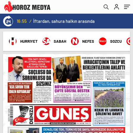
16:55
/
İftardan, sahura halkın arasında
HURRIYET
SABAH
NEFES
SOZCU