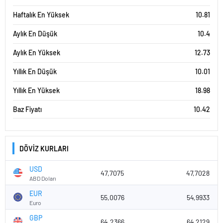
Haftalık En Yüksek
10.81
Aylık En Düşük
10.4
Aylık En Yüksek
12.73
Yıllık En Düşük
10.01
Yıllık En Yüksek
18.98
Baz Fiyatı
10.42
DÖVİZ KURLARI
USD
47,7075
47,7028
ABD Doları
EUR
55,0076
54,9933
Euro
GBP
64,2366
64,2129