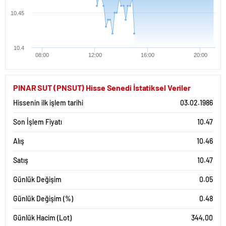
10.45
10.4
08:00
12:00
16:00
20:00
PINAR SUT (PNSUT) Hisse Senedi İstatiksel Veriler
Hissenin ilk işlem tarihi
03.02.1986
Son İşlem Fiyatı
10.47
Alış
10.46
Satış
10.47
Günlük Değişim
0.05
Günlük Değişim (%)
0.48
Günlük Hacim (Lot)
344,00