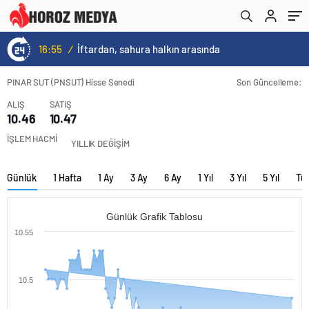
16:55
/
İftardan, sahura halkın arasında
PINAR SUT (PNSUT) Hisse Senedi
Son Güncelleme:
ALIŞ
SATIŞ
10.46
10.47
İŞLEM HACMİ
YILLIK DEĞİŞİM
Günlük
1 Hafta
1 Ay
3 Ay
6 Ay
1 Yıl
3 Yıl
5 Yıl
Tü
Günlük Grafik Tablosu
10.55
10.5