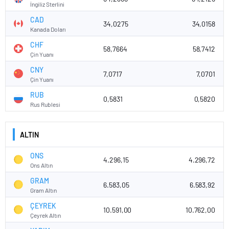
İngiliz Sterlini
CAD
34,0275
34,0158
Kanada Doları
CHF
58,7664
58,7412
Çin Yuanı
CNY
7,0717
7,0701
Çin Yuanı
RUB
0,5831
0,5820
Rus Rublesi
ALTIN
ONS
4.296,15
4.296,72
Ons Altın
GRAM
6.583,05
6.583,92
Gram Altın
ÇEYREK
10.591,00
10.762,00
Çeyrek Altın