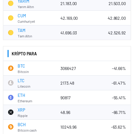
YARIM
21.183,00
21.503,00
Yarım Altın
CUM
42.169,00
42.862,00
Cumhuriyet
TAM
41.696,03
42.526,92
Tam Altın
KRİPTO PARA
BTC
3066427
-41.66%
Bitcoin
LTC
2173.48
-61.47%
Litecoin
ETH
90817
-55.41%
Ethereum
XRP
48.96
-66.71%
Ripple
BCH
10249.96
-63.62%
Bitcoin cash