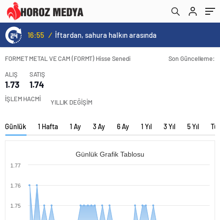
16:55
/
İftardan, sahura halkın arasında
FORMET METAL VE CAM (FORMT) Hisse Senedi
Son Güncelleme:
ALIŞ
SATIŞ
1.73
1.74
İŞLEM HACMİ
YILLIK DEĞİŞİM
Günlük
1 Hafta
1 Ay
3 Ay
6 Ay
1 Yıl
3 Yıl
5 Yıl
Tü
Günlük Grafik Tablosu
1.77
1.76
1.75