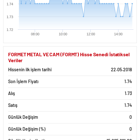
1.74
1.73
1.72
08:00
10:00
12:00
14:00
FORMET METAL VE CAM (FORMT) Hisse Senedi İstatiksel
Veriler
Hissenin ilk işlem tarihi
22.05.2018
Son İşlem Fiyatı
1.74
Alış
1.73
Satış
1.74
Günlük Değişim
0
Günlük Değişim (%)
0