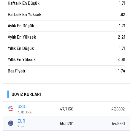
Haftalık En Düşük
1.71
Haftalık En Yüksek
1.82
Aylık En Düşük
1.71
Aylık En Yüksek
2.21
Yıllık En Düşük
1.71
Yıllık En Yüksek
4.61
Baz Fiyatı
1.74
DÖVİZ KURLARI
USD
47,7130
47,6892
ABD Doları
EUR
55,0291
54,9861
Euro