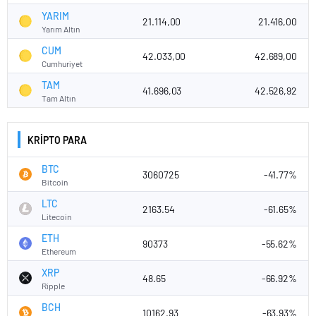
YARIM
21.114,00
21.416,00
Yarım Altın
CUM
42.033,00
42.689,00
Cumhuriyet
TAM
41.696,03
42.526,92
Tam Altın
KRİPTO PARA
BTC
3060725
-41.77%
Bitcoin
LTC
2163.54
-61.65%
Litecoin
ETH
90373
-55.62%
Ethereum
XRP
48.65
-66.92%
Ripple
BCH
10162.93
-63.93%