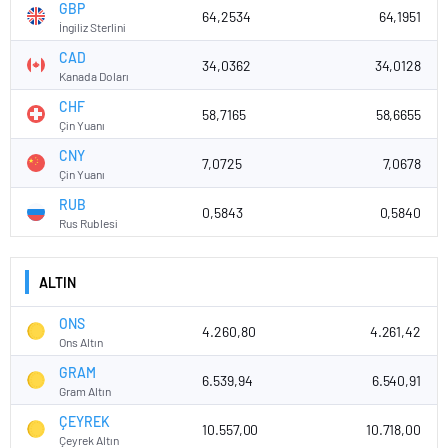
GBP
64,2534
64,1951
İngiliz Sterlini
CAD
34,0362
34,0128
Kanada Doları
CHF
58,7165
58,6655
Çin Yuanı
CNY
7,0725
7,0678
Çin Yuanı
RUB
0,5843
0,5840
Rus Rublesi
ALTIN
ONS
4.260,80
4.261,42
Ons Altın
GRAM
6.539,94
6.540,91
Gram Altın
ÇEYREK
10.557,00
10.718,00
Çeyrek Altın