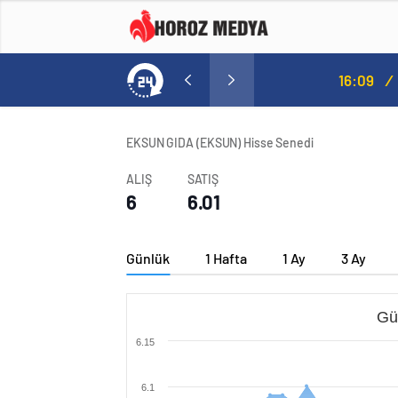
a
16:09
/
EKSUN GIDA (EKSUN) Hisse Senedi
ALIŞ
SATIŞ
6
6.01
Günlük
1 Hafta
1 Ay
3 Ay
Gü
6.15
6.1