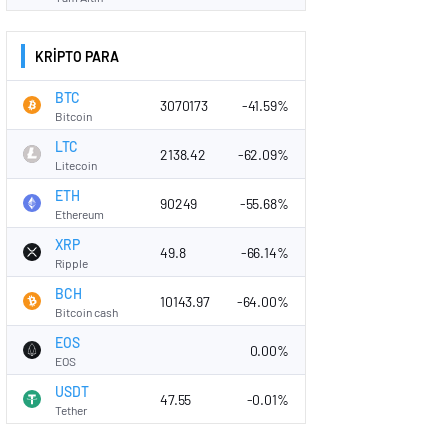
KRİPTO PARA
BTC
3070173
-41.59%
Bitcoin
LTC
2138.42
-62.09%
Litecoin
ETH
90249
-55.68%
Ethereum
XRP
49.8
-66.14%
Ripple
BCH
10143.97
-64.00%
Bitcoin cash
EOS
0.00%
EOS
USDT
47.55
-0.01%
Tether