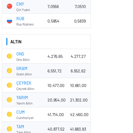
CNY
7,0556
7,0510
Çin Yuanı
RUB
0,5854
0,5839
Rus Rublesi
ALTIN
ONS
4.276,65
4.277,27
Ons Altın
GRAM
6.551,72
6.552,62
Gram Altın
ÇEYREK
10.477,00
10.661,00
Çeyrek Altın
YARIM
20.954,00
21.302,00
Yarım Altın
CUM
41.714,00
42.460,00
Cumhuriyet
TAM
40.877,52
41.683,93
Tam Altın