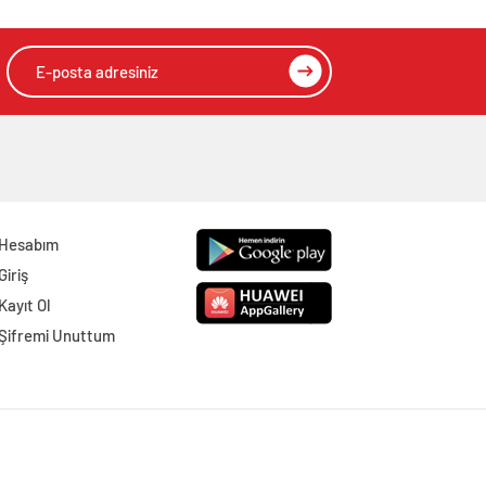
Hesabım
Giriş
Kayıt Ol
Şifremi Unuttum