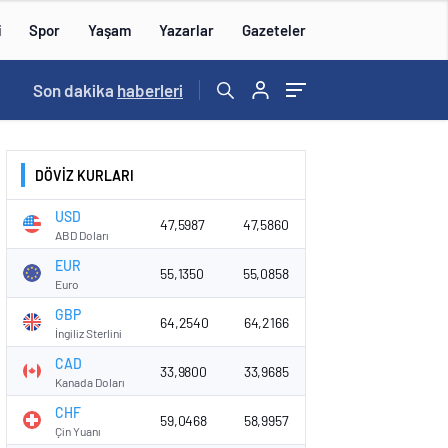
i
Spor
Yaşam
Yazarlar
Gazeteler
15:59
Son dakika
/
haberleri
DÖVİZ KURLARI
USD
47,5987
47,5860
ABD Doları
EUR
55,1350
55,0858
Euro
GBP
64,2540
64,2166
İngiliz Sterlini
CAD
33,9800
33,9685
Kanada Doları
CHF
59,0468
58,9957
Çin Yuanı