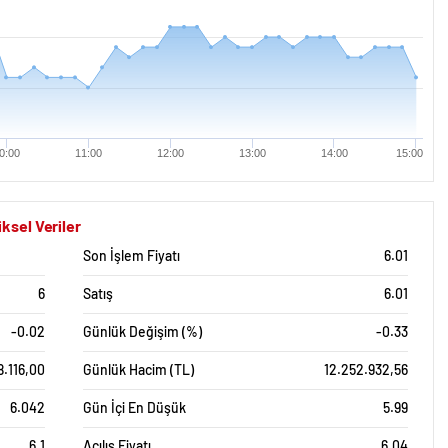
0:00
11:00
12:00
13:00
14:00
15:00
ksel Veriler
Son İşlem Fiyatı
6.01
6
Satış
6.01
-0.02
Günlük Değişim (%)
-0.33
8.116,00
Günlük Hacim (TL)
12.252.932,56
6.042
Gün İçi En Düşük
5.99
6.1
Açılış Fiyatı
6.04