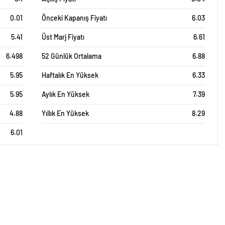
0.01
Önceki Kapanış Fiyatı
6.03
5.41
Üst Marj Fiyatı
6.61
6.498
52 Günlük Ortalama
6.88
5.95
Haftalık En Yüksek
6.33
5.95
Aylık En Yüksek
7.39
4.88
Yıllık En Yüksek
8.29
6.01