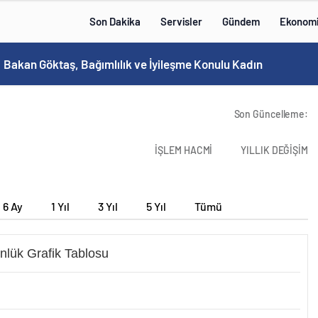
Son Dakika
Servisler
Gündem
Ekonom
Bakan Göktaş, Bağımlılık ve İyileşme Konulu Kadın Forumu’nda konuştu:
Son Güncelleme:
İŞLEM HACMİ
YILLIK DEĞİŞİM
6 Ay
1 Yıl
3 Yıl
5 Yıl
Tümü
nlük Grafik Tablosu