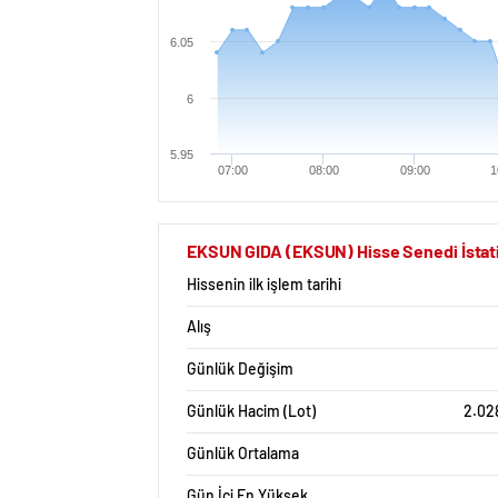
6.05
6
5.95
07:00
08:00
09:00
1
EKSUN GIDA (EKSUN) Hisse Senedi İstati
Hissenin ilk işlem tarihi
Alış
Günlük Değişim
Günlük Hacim (Lot)
2.02
Günlük Ortalama
Gün İçi En Yüksek