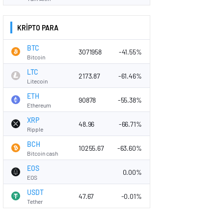
KRİPTO PARA
BTC
3071958
-41.55%
Bitcoin
LTC
2173.87
-61.46%
Litecoin
ETH
90878
-55.38%
Ethereum
XRP
48.96
-66.71%
Ripple
BCH
10255.67
-63.60%
Bitcoin cash
EOS
0.00%
EOS
USDT
47.67
-0.01%
Tether