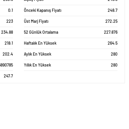
0.1
Önceki Kapanış Fiyatı
248.7
223
Üst Marj Fiyatı
272.25
234.88
52 Günlük Ortalama
227.876
218.1
Haftalık En Yüksek
264.5
202.4
Aylık En Yüksek
280
6890785
Yıllık En Yüksek
280
247.7