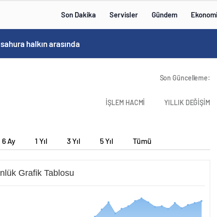
Son Dakika
Servisler
Gündem
Ekonom
 sahura halkın arasında
Son Güncelleme:
İŞLEM HACMİ
YILLIK DEĞİŞİM
6 Ay
1 Yıl
3 Yıl
5 Yıl
Tümü
nlük Grafik Tablosu