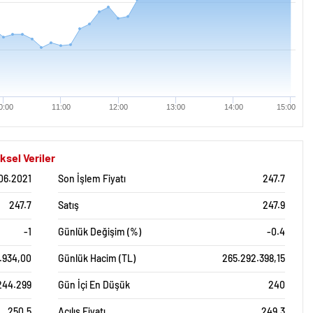
0:00
11:00
12:00
13:00
14:00
15:00
ksel Veriler
06.2021
Son İşlem Fiyatı
247.7
247.7
Satış
247.9
-1
Günlük Değişim (%)
-0.4
5.934,00
Günlük Hacim (TL)
265.292.398,15
244.299
Gün İçi En Düşük
240
250.5
Açılış Fiyatı
249.3