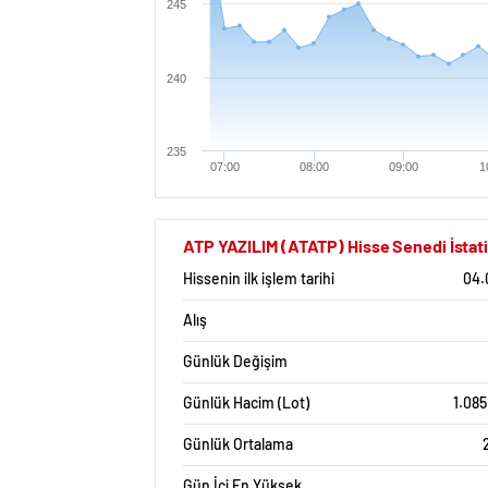
245
240
235
07:00
08:00
09:00
1
ATP YAZILIM (ATATP) Hisse Senedi İstati
Hissenin ilk işlem tarihi
04.
Alış
Günlük Değişim
Günlük Hacim (Lot)
1.08
Günlük Ortalama
Gün İçi En Yüksek