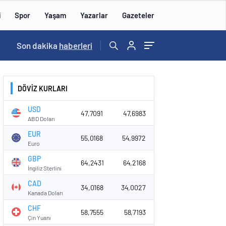
i
Spor
Yaşam
Yazarlar
Gazeteler
16:09
Son dakika
/
haberleri
DÖVİZ KURLARI
USD
47,7091
47,6983
ABD Doları
EUR
55,0168
54,9972
Euro
GBP
64,2431
64,2168
İngiliz Sterlini
CAD
34,0168
34,0027
Kanada Doları
CHF
58,7555
58,7193
Çin Yuanı