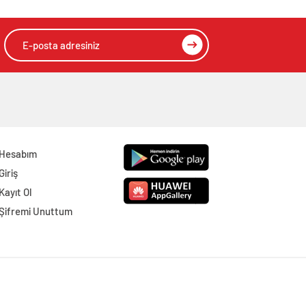
Hesabım
Giriş
Kayıt Ol
Şifremi Unuttum