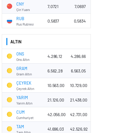
CNY
7,0721
7,0697
Çin Yuanı
RUB
0,5837
0,5834
Rus Rublesi
ALTIN
ONS
4.286,12
4.286,66
Ons Altın
GRAM
6.562,28
6.563,05
Gram Altın
ÇEYREK
10.563,00
10.729,00
Çeyrek Altın
YARIM
21.126,00
21.438,00
Yarım Altın
CUM
42.056,00
42.731,00
Cumhuriyet
TAM
41.696,03
42.526,92
Tam Altın