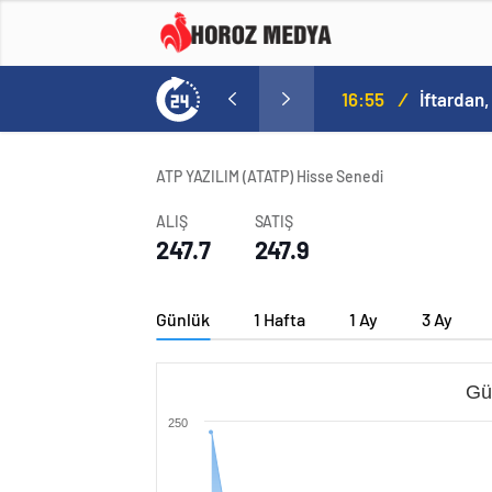
16:55
/
İftardan,
ATP YAZILIM (ATATP) Hisse Senedi
ALIŞ
SATIŞ
247.7
247.9
Günlük
1 Hafta
1 Ay
3 Ay
Gü
250