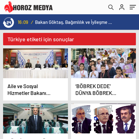
16:09
/
Bakan Göktaş, Bağımlılık ve İyileşme Konulu Kadın Forumu’nda konuştu:
Türkiye etiketi için sonuçlar
Aile ve Sosyal
‘BÖBREK DEDE’
Hizmetler Bakanı
DÜNYA BÖBREK
Göktaş, KADEM’in iftar
GÜNÜ’NDE İLKOKUL
programında konuştu
ÖĞRENCİLERİ İLE
BULUŞTU!