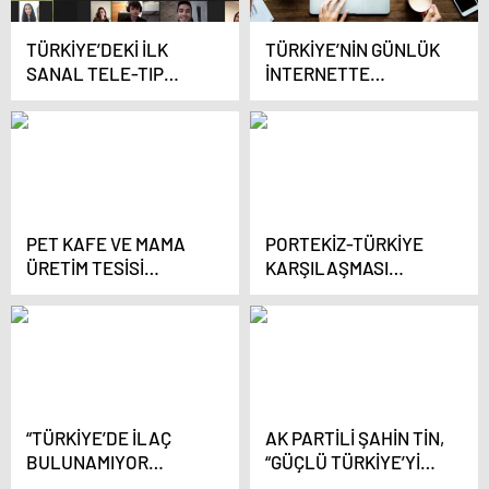
TÜRKİYE’DEKİ İLK
TÜRKİYE’NİN GÜNLÜK
SANAL TELE-TIP
İNTERNETTE
STAJI BAŞARIYLA
HARCADIĞI SÜRE 7
TAMAMLANDI
SAAT 57 DAKİKA OLDU
PET KAFE VE MAMA
PORTEKİZ-TÜRKİYE
ÜRETİM TESİSİ
KARŞILAŞMASI
TÜRKİYE’YE ÖRNEK
PORTO’DA
OLDU
OYNANACAK
“TÜRKİYE’DE İLAÇ
AK PARTİLİ ŞAHİN TİN,
BULUNAMIYOR
“GÜÇLÜ TÜRKİYE’Yİ
HABERLERİ GERÇEĞİ
İNŞA EDİYORUZ”