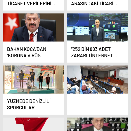
TİCARET VERİLERİNİ
ARASINDAKİ TİCARİ
AÇIKLADI
BAĞLAR GÜÇLENİYOR
BAKAN KOCA’DAN
“252 BİN 883 ADET
’KORONA VİRÜS’
ZARARLI İNTERNET
AÇIKLAMASI
ADRESİNE 108 MİLYON
ERİŞİM ENGELLENDİ”
YÜZMEDE DENİZLİLİ
SPORCULAR
MADALYA İLE DÖNDÜ