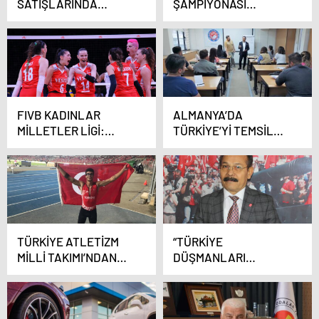
SATIŞLARINDA
ŞAMPİYONASI
TÜRKİYE REKORA
HEYECANI BAŞLADI
GİDERKEN, DÜNYA
DÜŞÜŞTE
FIVB KADINLAR
ALMANYA’DA
MİLLETLER LİGİ:
TÜRKİYE’Yİ TEMSİL
TÜRKİYE: 3 –
EDECEKLER
TAYLAND: 1
TÜRKİYE ATLETİZM
“TÜRKİYE
MİLLİ TAKIMI’NDAN
DÜŞMANLARI
TARİHİ BAŞARI
SEVİNMİŞTİR”