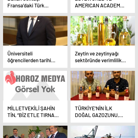
Fransa’daki Türk
AMERICAN ACADEMY
vatandaşlarıyla
OF AESTHETİC
buluştu
MEDICINE İŞ BİRLİĞİ
İLE GERÇEKLEŞEN
EĞİTİMLER
TAMAMLANDI
Üniversiteli
Zeytin ve zeytinyağı
öğrencilerden tarihi
sektöründe verimlilik
başarı: Türkiye, en çok
artıracak Avrupa Birliği
ödül kazanan ülke
Projesi
oldu!
MİLLETVEKİLİ ŞAHİN
TÜRKİYE’NİN İLK
TİN, “BİZ ETLE TIRNAK
DOĞAL GAZOZUNU,
GİBİYİZ”
ÜRETİCİDEN ÖNCE
DOLANDIRICILAR
PİYASAYA SÜRDÜ