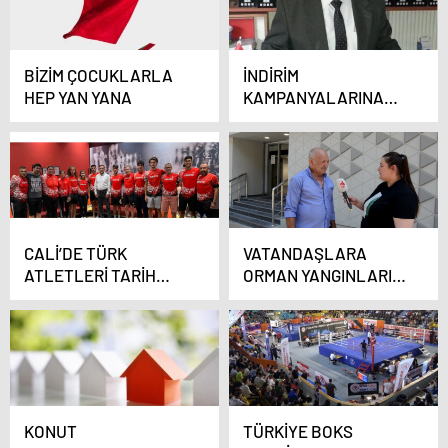
BİZİM ÇOCUKLARLA
İNDİRİM
HEP YAN YANA
KAMPANYALARINA
DİKKAT!
CALİ’DE TÜRK
VATANDAŞLARA
ATLETLERİ TARİH
ORMAN YANGINLARINI
YAZDI
SORDUK
KONUT
TÜRKİYE BOKS