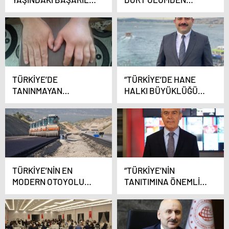
ATLETİ, TÜRKİYE
BİRİNİN NEDENİ:
ŞAMPİYONASINDAN
HİPERTANSİYON
DERECEYLE DÖNDÜ
TÜRKİYE’DE
“TÜRKİYE’DE HANE
TANINMAYAN
HALKI BÜYÜKLÜĞÜ
HASTALIK: ALERJİ Mİ,
AZALMA EĞİLİMİNİ
HEREDİTER ANJİYO
DEVAM ETTİREREK
ÖDEM Mİ?
2021 YILINDA 3,23
KİŞİYE DÜŞTÜ”
TÜRKİYE’NİN EN
“TÜRKİYE’NİN
MODERN OTOYOLU
TANITIMINA ÖNEMLİ
2023’TE HİZMETE
BİR KATKI SAĞLANDI”
GİRECEK