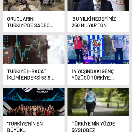
ORUÇLARINI
‘BU YILKİ HEDEFİMİZ
TÜRKİYE’DE SADECE 3
250 MİLYAR TON’
TANE BULUNAN ÖZEL
SİSTEMLE AÇIYORLAR
TÜRKİYE İHRACAT
14 YAŞINDAKİ GENÇ
İKLİMİ ENDEKSİ 53,9
YÜZÜCÜ TÜRKİYE
OLDU
ŞAMPİYONLUĞUNA
KULAÇ ATTI
‘TÜRKİYE’NİN EN
TÜRKİYE’NİN YÜZDE
BÜYÜK
56’SI OBEZ