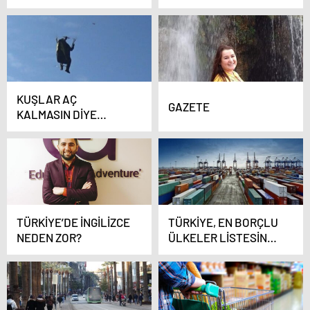
ÇALIŞTAYI YAPILDI
TÜRKİYE’Yİ TEMSİL
ETMEK
KUŞLAR AÇ
GAZETE
KALMASIN DİYE
PARAŞÜTLE DAĞI
BOMBALADILAR
TÜRKİYE’DE İNGİLİZCE
TÜRKİYE, EN BORÇLU
NEDEN ZOR?
ÜLKELER LİSTESİNDE
SON SIRALARDA