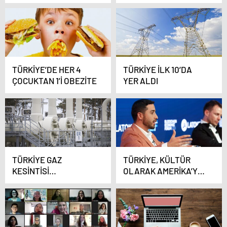
GÖSTERDİ
VİLLADAKİ EŞYALARI
DA ALIP KAÇTI
TÜRKİYE’DE HER 4
TÜRKİYE İLK 10’DA
ÇOCUKTAN 1’İ OBEZİTE
YER ALDI
TÜRKİYE GAZ
TÜRKİYE, KÜLTÜR
KESİNTİSİ
OLARAK AMERİKA’YA
KONUSUNDA
EN ÇOK BENZEYEN
TEMKİNLİ HAREKET
BİR ÜLKE
EDİYOR