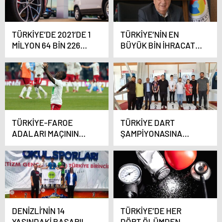
TÜRKİYE’DE 2021’DE 1
TÜRKİYE’NİN EN
MİLYON 64 BİN 226
BÜYÜK BİN İHRACATÇI
ADET OTOMOBİL
ARASINDA 32 DENİZLİ
ÜRETİLDİ
FİRMASI
TÜRKİYE-FAROE
TÜRKİYE DART
ADALARI MAÇININ
ŞAMPİYONASINA
ÖNCELİKLİ BİLET
DENİZLİLİ
SATIŞI BAŞLADI
SPORCULAR DAMGA
VURDU
DENİZLİ’NİN 14
TÜRKİYE’DE HER
YAŞINDAKİ BAŞARILI
DÖRT ÖLÜMDEN