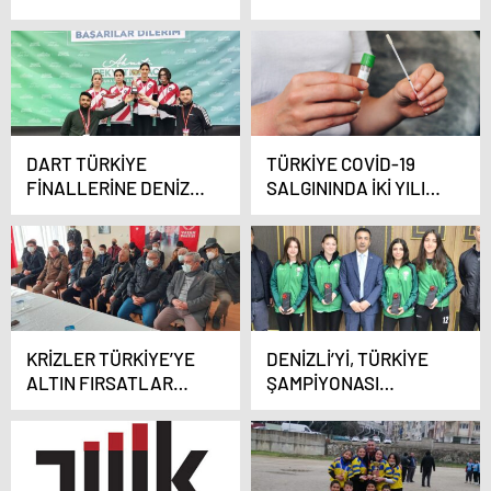
PROJELERİNDE
KADINLARIN
DOKUNUŞUNU
GÖRECEKSİNİZ’
DART TÜRKİYE
TÜRKİYE COVİD-19
FİNALLERİNE DENİZLİ
SALGININDA İKİ YILI
OKULLARI DAMGA
GERİDE BIRAKTI
VURDU
KRİZLER TÜRKİYE’YE
DENİZLİ’Yİ, TÜRKİYE
ALTIN FIRSATLAR
ŞAMPİYONASI
SUNUYOR!
FİNALİNDE TEMSİL
EDECEKLER