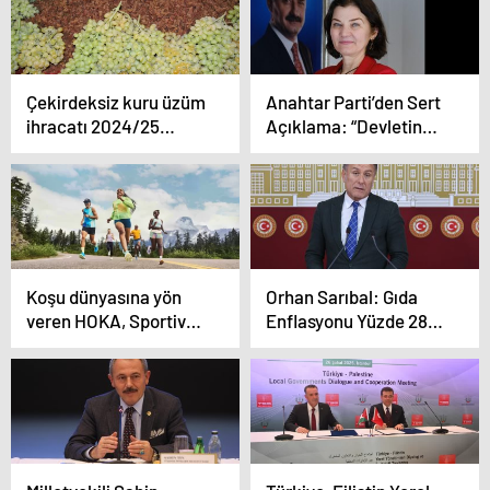
düzenlenen yan
etkinliklerde konuştu:
Çekirdeksiz kuru üzüm
Anahtar Parti’den Sert
ihracatı 2024/25
Açıklama: “Devletin
sezonunun ilk
Ciddiyetine Ne Oldu?”
yarısında yüzde 13 arttı
310 milyon dolar oldu
Koşu dünyasına yön
Orhan Sarıbal: Gıda
veren HOKA, Sportive
Enflasyonu Yüzde 289,
ile Türkiye’ye geldi!
Türkiye’de Milyonlar
Açlıkla Mücadele
Ediyor