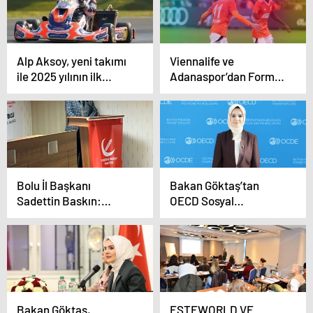
Alp Aksoy, yeni takımı
Viennalife ve
ile 2025 yılının ilk
Adanaspor’dan Forma
yarışına çıkıyor
Sponsorluğu İş Birliği
Bolu İl Başkanı
Bakan Göktaş’tan
Sadettin Baskın:
OECD Sosyal
“Filistin İçin Sessiz
Politikalar Bakanlar
Kalmayacağız, Türkiye
Toplantısı’nda “Aile”
Net Tavır Almalı!”
vurgusu
Bakan Göktaş,
ESTEWORLD VE