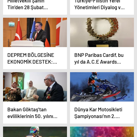
Milletvekili Şahin
Türkiye-Filistin Yerel
Tin’den 28 Şubat
Yönetimleri Diyalog ve
açıklaması
İş Birliği Toplantısı
DEPREM BÖLGESİNE
BNP Paribas Cardif, bu
EKONOMİK DESTEK:
yıl da A.C.E Awards
RE-SEED
1.’lik Ödülünün Sahibi
Oldu
Bakan Göktaş’tan
Dünya Kar Motosikleti
evliliklerinin 50. yılını
Şampiyonası’nın 2.
kutlayan Küçük çiftine
ayağı Erciyes’te
sürpriz ziyaret
düzenlenecek