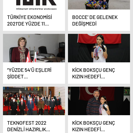
TÜRKİYE EKONOMİSİ
BOCCE’ DE GELENEK
2021’DE YÜZDE 11
DEĞİŞMEDİ
BÜYÜDÜ
“YÜZDE 54’Ü EŞLERİ
KİCK BOKSÇU GENÇ
ŞİDDET
KIZIN HEDEFİ
UYGULAYANLAR”
TÜRKİYE’Yİ TEMSİL
ETMEK
TEKNOFEST 2022
KİCK BOKSÇU GENÇ
DENİZLİ HAZIRLIK
KIZIN HEDEFİ