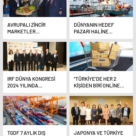
AVRUPALI ZİNCİR
DÜNYANIN HEDEF
MARKETLER
PAZARI HALİNE
TÜRKİYE’YE AKIN
GELEN AFRİKA,
ETTİLER
TÜRKİYE’Yİ SEÇTİ
IRF DÜNYA KONGRESİ
“TÜRKİYE’DE HER 2
2024 YILINDA
KİŞİDEN BİRİ ONLİNE
TÜRKİYE’DE
ALIŞVERİŞİ TERCİH
DÜZENLENECEK
EDİYOR”
TGDF 7 AYLIK DIŞ
JAPONYA VE TÜRKİYE