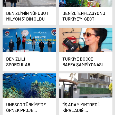
DENİZLİ’NİN NÜFUSU 1
DENİZLİ ENFLASYONU
MİLYON 51 BİN OLDU
TÜRKİYE’Yİ GEÇTİ
DENİZLİLİ
TÜRKİYE BOCCE
SPORCULAR
RAFFA ŞAMPİYONASI
HÜNERLERİNİ
SERGİLEYEREK
DERECEYE GİRDİ
UNESCO TÜRKİYE’DE
“İŞ ADAMIYIM” DEDİ,
ÖRNEK PROJE
KİRALADIĞI