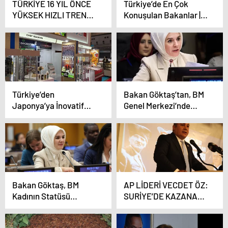
TÜRKİYE 16 YIL ÖNCE
Türkiye’de En Çok
YÜKSEK HIZLI TRENLE
Konuşulan Bakanlar |
TANIŞTI
Şubat’25
Türkiye’den
Bakan Göktaş’tan, BM
Japonya’ya İnovatif
Genel Merkezi’nde
Tatlar: Chef Seasons
“Gazze” ve “Suriye”
FOODEX Japan
vurgusu
2025’te!
Bakan Göktaş, BM
AP LİDERİ VECDET ÖZ:
Kadının Statüsü
SURİYE’DE KAZANAN
Komisyonu toplantısı
ABD VE İSRAİL OLDU
kapsamında