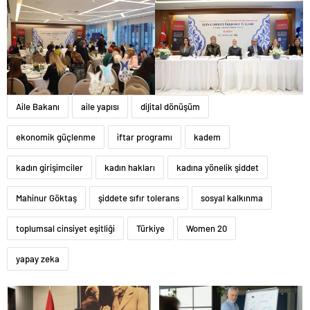
Aile Bakanı
aile yapısı
dijital dönüşüm
ekonomik güçlenme
iftar programı
kadem
kadın girişimciler
kadın hakları
kadına yönelik şiddet
Mahinur Göktaş
şiddete sıfır tolerans
sosyal kalkınma
toplumsal cinsiyet eşitliği
Türkiye
Women 20
yapay zeka