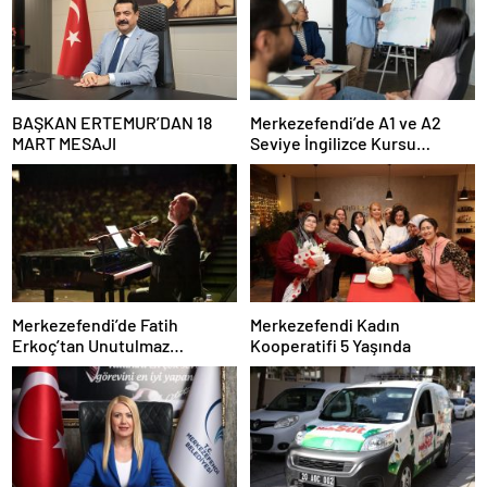
BAŞKAN ERTEMUR’DAN 18
Merkezefendi’de A1 ve A2
MART MESAJI
Seviye İngilizce Kursu
Başvuruları Başladı
Merkezefendi’de Fatih
Merkezefendi Kadın
Erkoç’tan Unutulmaz
Kooperatifi 5 Yaşında
Ramazan Konseri