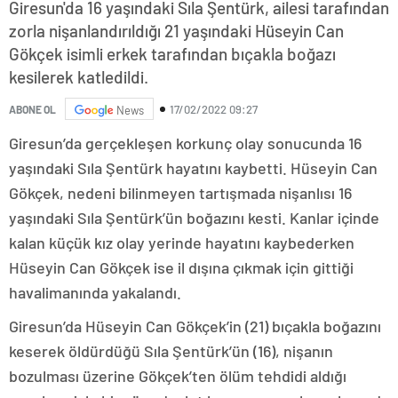
Giresun'da 16 yaşındaki Sıla Şentürk, ailesi tarafından
zorla nişanlandırıldığı 21 yaşındaki Hüseyin Can
Gökçek isimli erkek tarafından bıçakla boğazı
kesilerek katledildi.
17/02/2022 09:27
ABONE OL
News
Giresun’da gerçekleşen korkunç olay sonucunda 16
yaşındaki Sıla Şentürk hayatını kaybetti. Hüseyin Can
Gökçek, nedeni bilinmeyen tartışmada nişanlısı 16
yaşındaki Sıla Şentürk’ün boğazını kesti. Kanlar içinde
kalan küçük kız olay yerinde hayatını kaybederken
Hüseyin Can Gökçek ise il dışına çıkmak için gittiği
havalimanında yakalandı.
Giresun’da Hüseyin Can Gökçek’in (21) bıçakla boğazını
keserek öldürdüğü Sıla Şentürk’ün (16), nişanın
bozulması üzerine Gökçek’ten ölüm tehdidi aldığı