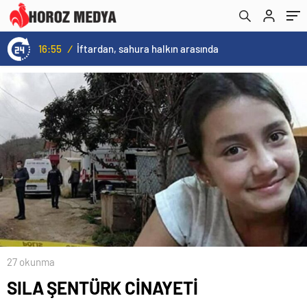
16:55
/
İftardan, sahura halkın arasında
27 okunma
SILA ŞENTÜRK CİNAYETİ