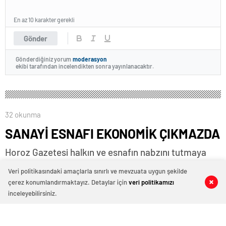
En az 10 karakter gerekli
Gönder
Gönderdiğiniz yorum
moderasyon
ekibi tarafından incelendikten sonra yayınlanacaktır.
32 okunma
SANAYİ ESNAFI EKONOMİK ÇIKMAZDA
Horoz Gazetesi halkın ve esnafın nabzını tutmaya
devam ediyor. Denizli Sanayi Bölgesinde esnafların
Veri politikasındaki amaçlarla sınırlı ve mevzuata uygun şekilde
nabzını tutarak sanayi esnafının sorunlarını dinledik.
çerez konumlandırmaktayız. Detaylar için
veri politikamızı
0
0
0
0
Esnaflar ekonomik olarak zor günler geçirdiklerini
inceleyebilirsiniz.
ifade ederek, ekonomik belirsizlik olduğunu ve
sanayinin ekonomik çıkmazda olduğunu ifade ettiler.