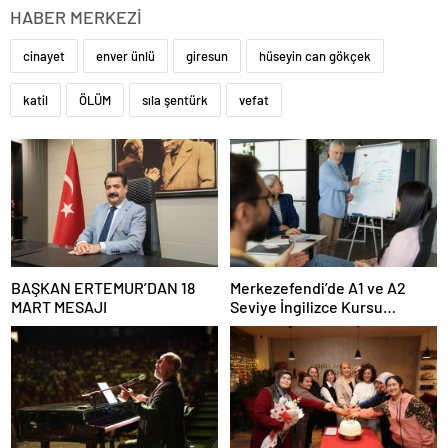
HABER MERKEZİ
cinayet
enver ünlü
giresun
hüseyin can gökçek
katil
ÖLÜM
sıla şentürk
vefat
BAŞKAN ERTEMUR’DAN 18
Merkezefendi’de A1 ve A2
MART MESAJI
Seviye İngilizce Kursu
Başvuruları Başladı