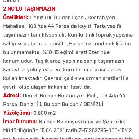
2 NO’LU TAŞINMAZIN
Özellikleri:
Denizli İli, Buldan İlçesi, Bostan yeri
Mahallesi, 109 Ada 44 Parselde kayıtlı Tarla vasıflı
taşınmazın tam hissesidir. Kumlu-tınlı toprak yapısına
sahip kıraç tarım arazisidir. Parsel üzerinde ekili ürün
bulunmamakta, %10-15 eğimli arazi üzerinde
konumludur. Taşlık arazi yapısına sahip taşınmazın
kadastral yolu yoktur ve kuru tarım arazisi olarak
kullanılmaktadır. Çevresi çalılık ve orman arazileri ile
çevrili olup ulaşım imkanları kısıtlıdır.
Adresi:
Denizli Buldan Bostan yeri Mah. 109 Ada 44
Parsel Denizli İli, Buldan Buldan / DENİZLİ
Yüzölçümü:
9.800 m2
İmar Durumu:
Buldan Belediyesi İmar ve Şehircilik
Müdürlüğünün 15.04.2021 tarih,Z-51262385-000-15412
sayılı yazısında, kıymet takdirine konu taşınmazlar için,