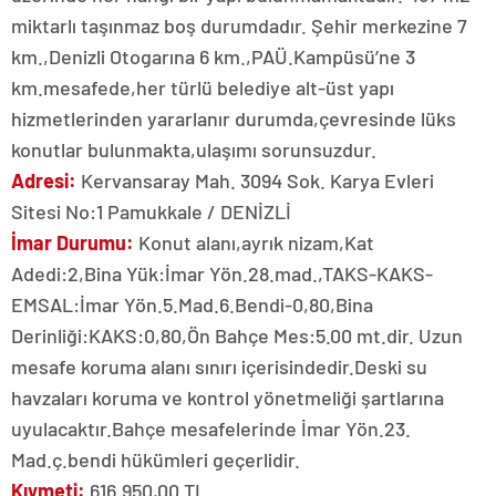
miktarlı taşınmaz boş durumdadır. Şehir merkezine 7
km.,Denizli Otogarına 6 km.,PAÜ.Kampüsü’ne 3
km.mesafede,her türlü belediye alt-üst yapı
hizmetlerinden yararlanır durumda,çevresinde lüks
konutlar bulunmakta,ulaşımı sorunsuzdur.
Adresi:
Kervansaray Mah. 3094 Sok. Karya Evleri
Sitesi No:1 Pamukkale / DENİZLİ
İmar Durumu:
Konut alanı,ayrık nizam,Kat
Adedi:2,Bina Yük:İmar Yön.28.mad.,TAKS-KAKS-
EMSAL:İmar Yön.5.Mad.6.Bendi-0,80,Bina
Derinliği:KAKS:0,80,Ön Bahçe Mes:5.00 mt.dir. Uzun
mesafe koruma alanı sınırı içerisindedir.Deski su
havzaları koruma ve kontrol yönetmeliği şartlarına
uyulacaktır.Bahçe mesafelerinde İmar Yön.23.
Mad.ç.bendi hükümleri geçerlidir.
Kıymeti:
616.950,00 TL.