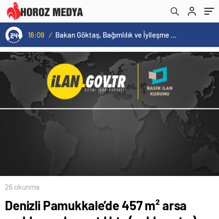
16:09
/
Bakan Göktaş, Bağımlılık ve İyileşme Konulu Kadın Forumu’nda konuştu:
26 okunma
Denizli Pamukkale’de 457 m² arsa