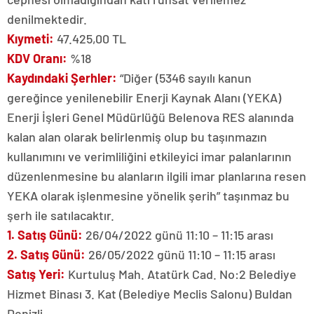
denilmektedir.
Kıymeti:
47.425,00 TL
KDV Oranı:
%18
Kaydındaki Şerhler:
“Diğer (5346 sayılı kanun
gereğince yenilenebilir Enerji Kaynak Alanı (YEKA)
Enerji İşleri Genel Müdürlüğü Belenova RES alanında
kalan alan olarak belirlenmiş olup bu taşınmazın
kullanımını ve verimliliğini etkileyici imar palanlarının
düzenlenmesine bu alanların ilgili imar planlarına resen
YEKA olarak işlenmesine yönelik şerih” taşınmaz bu
şerh ile satılacaktır.
1. Satış Günü:
26/04/2022 günü 11:10 – 11:15 arası
2. Satış Günü:
26/05/2022 günü 11:10 – 11:15 arası
Satış Yeri:
Kurtuluş Mah. Atatürk Cad. No:2 Belediye
Hizmet Binası 3. Kat (Belediye Meclis Salonu) Buldan
Denizli