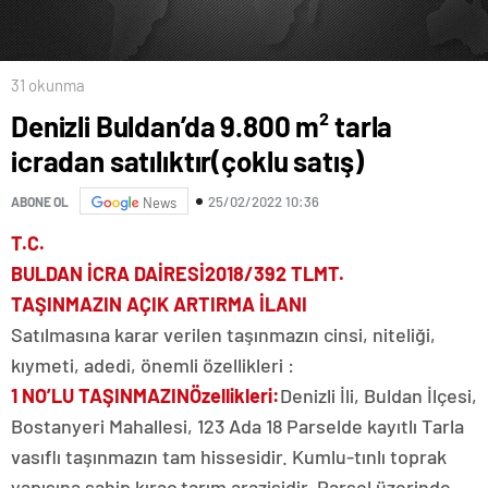
31 okunma
Denizli Buldan’da 9.800 m² tarla
icradan satılıktır(çoklu satış)
25/02/2022 10:36
ABONE OL
News
T.C.
BULDAN İCRA DAİRESİ2018/392 TLMT.
TAŞINMAZIN AÇIK ARTIRMA İLANI
Satılmasına karar verilen taşınmazın cinsi, niteliği,
kıymeti, adedi, önemli özellikleri :
1 NO’LU TAŞINMAZINÖzellikleri:
Denizli İli, Buldan İlçesi,
Bostanyeri Mahallesi, 123 Ada 18 Parselde kayıtlı Tarla
vasıflı taşınmazın tam hissesidir. Kumlu-tınlı toprak
yapısına sahip kıraç tarım arazisidir. Parsel üzerinde