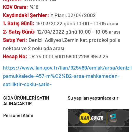
KDV Oranı:
%18
Kaydındaki Şerhler:
Y.Planı:02/04/2002
1. Satış Günü:
15/03/2022 günü 10:00 – 10:05 arası
2. Satış Günü:
12/04/2022 günü 10:00 – 10:05 arası
Satış Yeri:
Denizli Adliyesi,Zemin kat,protokol polis
noktası ve 2 nolu oda arası
Hesap No:
TR 74 0001 5001 5800 7299 6943 25
https://www.ilan.gov.tr/ilan/925489/emlak/arsa/denizli
pamukkalede-457-m%C2%B2-arsa-mahkemeden-
satiliktir-coklu-satis-
GIDA ÜRÜNLERİ SATIN
Su yapıları yaptırılacaktır
ALINACAKTIR
Personel Alımı