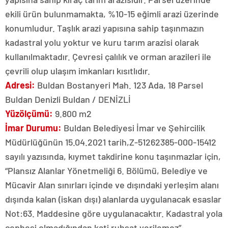
ekili ürün bulunmamakta, %10-15 eğimli arazi üzerinde
konumludur. Taşlık arazi yapısına sahip taşınmazın
kadastral yolu yoktur ve kuru tarım arazisi olarak
kullanılmaktadır. Çevresi çalılık ve orman arazileri ile
çevrili olup ulaşım imkanları kısıtlıdır.
Adresi:
Buldan Bostanyeri Mah. 123 Ada, 18 Parsel
Buldan Denizli Buldan / DENİZLİ
Yüzölçümü:
9.800 m2
İmar Durumu:
Buldan Belediyesi İmar ve Şehircilik
Müdürlüğünün 15.04.2021 tarih,Z-51262385-000-15412
sayılı yazısında, kıymet takdirine konu taşınmazlar için,
“Plansız Alanlar Yönetmeliği 6. Bölümü, Belediye ve
Mücavir Alan sınırları içinde ve dışındaki yerleşim alanı
dışında kalan (iskan dışı) alanlarda uygulanacak esaslar
Not:63. Maddesine göre uygulanacaktır. Kadastral yola
cephesi olmadığından kati ruhsat verilemez”