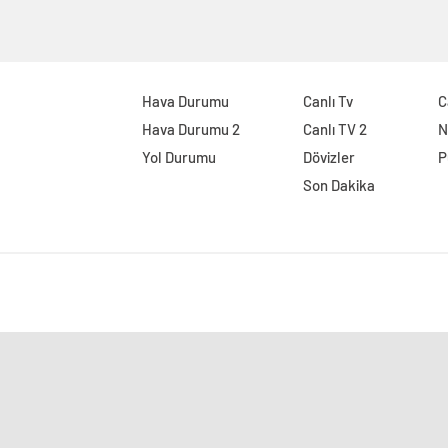
Hava Durumu
Canlı Tv
C
Hava Durumu 2
Canlı TV 2
N
Yol Durumu
Dövizler
P
Son Dakika