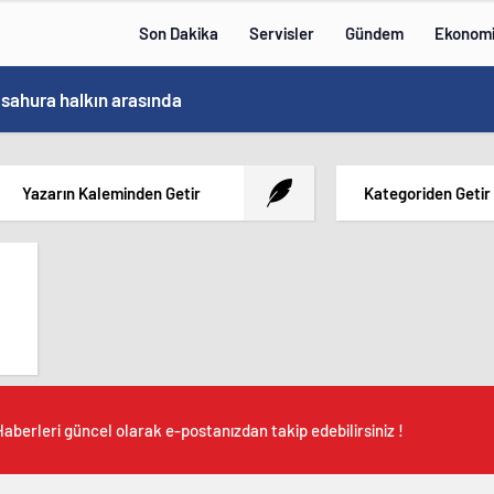
Son Dakika
Servisler
Gündem
Ekonom
Bakan Göktaş, Bağımlılık ve İyileşme Konulu Kadın Forumu’nda konuştu:
Yazarın Kaleminden Getir
Kategoriden Getir
aberleri güncel olarak e-postanızdan takip edebilirsiniz !