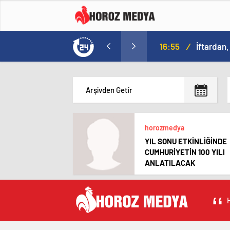
da
16:09
/
horozmedya
YIL SONU ETKİNLİĞİNDE
CUMHURİYETİN 100 YILI
ANLATILACAK
H