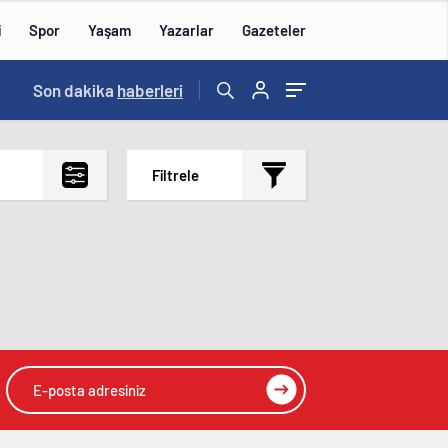
i
Spor
Yaşam
Yazarlar
Gazeteler
15:59
Son dakika
/
haberleri
Filtrele
En çok okunanlar
En az okunanlar
Yorum Sayısına Göre
En yeniler
En eskiler