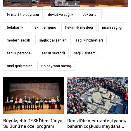
14 mart tıp bayramı
devlet ve sağlık
doktorlar
fedakarlık
hekimler günü
hekimlik mesleği
insan sağlığı
modern sağlık
sağlık çalışanları
sağlık hizmetleri
sağlık personeli
sağlık sektörü
sağlık sistemi
tıbbi gelişmeler
tıp bayramı mesajı
Büyükşehir DESKİ’den Dünya
Denizli’de nevruz ateşi yandı,
Su Günü’ne özel program
baharın coşkusu meydana