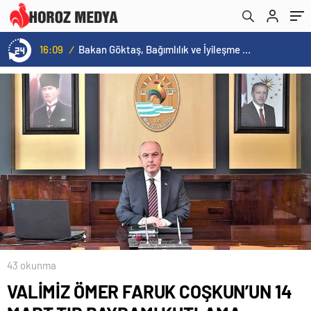
16:09
/
Bakan Göktaş, Bağımlılık ve İyileşme Konulu Kadın Forumu’nda konuştu:
43 okunma
VALİMİZ ÖMER FARUK COŞKUN’UN 14