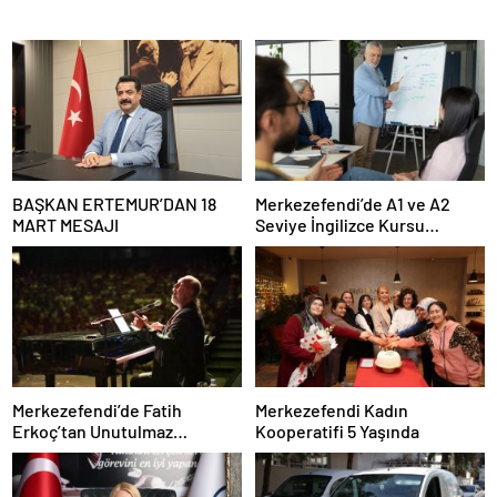
BAŞKAN ERTEMUR’DAN 18
Merkezefendi’de A1 ve A2
MART MESAJI
Seviye İngilizce Kursu
Başvuruları Başladı
Merkezefendi’de Fatih
Merkezefendi Kadın
Erkoç’tan Unutulmaz
Kooperatifi 5 Yaşında
Ramazan Konseri