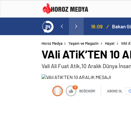
a
16:09
/
Horoz Medya
Yaşam ve Magazin
Hayat
VAli 
VAli ATiK’TEN 10
Vali Ali Fuat Atik,10 Aralık Dünya İnsa
0
BEĞENDİM
ABONE OL