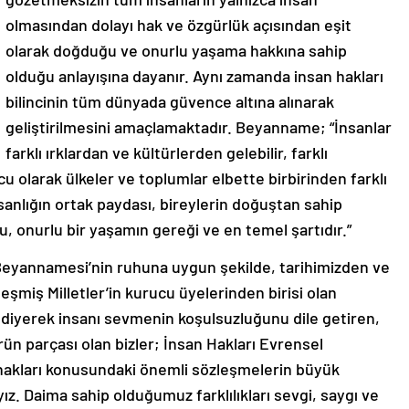
olmasından dolayı hak ve özgürlük açısından eşit
olarak doğduğu ve onurlu yaşama hakkına sahip
olduğu anlayışına dayanır. Aynı zamanda insan hakları
bilincinin tüm dünyada güvence altına alınarak
geliştirilmesini amaçlamaktadır. Beyanname; “İnsanlar
farklı ırklardan ve kültürlerden gelebilir, farklı
u olarak ülkeler ve toplumlar elbette birbirinden farklı
nsanlığın ortak paydası, bireylerin doğuştan sahip
u, onurlu bir yaşamın gereği ve en temel şartıdır.”
Beyannamesi’nin ruhuna uygun şekilde, tarihimizden ve
eşmiş Milletler’in kurucu üyelerinden birisi olan
” diyerek insanı sevmenin koşulsuzluğunu dile getiren,
rün parçası olan bizler; İnsan Hakları Evrensel
 hakları konusundaki önemli sözleşmelerin büyük
z. Daima sahip olduğumuz farklılıkları sevgi, saygı ve