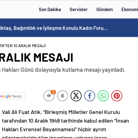
Son Dakika
Servisler
Gündem
Ekonom
Bakan Göktaş, Bağımlılık ve İyileşme Konulu Kadın Forumu’nda konuştu:
ATiK’TEN 10 ARALIK MESAJI
 ARALIK MESAJI
n Hakları Günü dolayısıyla kutlama mesajı yayınladı.
0
News
Vali Ali Fuat Atik, “Birleşmiş Milletler Genel Kurulu
tarafından 10 Aralık 1948 tarihinde kabul edilen “İnsan
Hakları Evrensel Beyannamesi” hiçbir ayrım
gözetmeksizin tüm insanların yalnızca insan