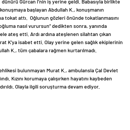
dünürü Gürcan İ’nin iş yerine geldi. Babasıyla birlikte
ile konuşmaya başlayan Abdullah K., konuşmanın
 tokat attı. Oğlunun gözleri önünde tokatlanmasını
ğluma nasıl vurursun” dedikten sonra, yanında
le ateş etti. Ardı ardına ateşlenen silahtan çıkan
t K’ya isabet etti. Olay yerine gelen sağlık ekiplerinin
ullah K., tüm çabalara rağmen kurtarılmadı.
tehlikesi bulunmayan Murat K., ambulansla Çal Devlet
alındı. Kızını korumaya çalışırken hayatını kaybeden
ırıldı. Olayla ilgili soruşturma devam ediyor.