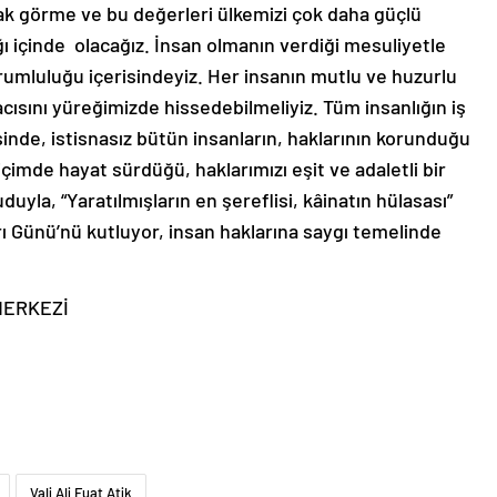
ak görme ve bu değerleri ülkemizi çok daha güçlü
ğı içinde olacağız. İnsan olmanın verdiği mesuliyetle
umluluğu içerisindeyiz. Her insanın mutlu ve huzurlu
 acısını yüreğimizde hissedebilmeliyiz. Tüm insanlığın iş
sinde, istisnasız bütün insanların, haklarının korunduğu
çimde hayat sürdüğü, haklarımızı eşit ve adaletli bir
uyla, “Yaratılmışların en şereflisi, kâinatın hülasası”
ı Günü’nü kutluyor, insan haklarına saygı temelinde
 MERKEZİ
Vali Ali Fuat Atik