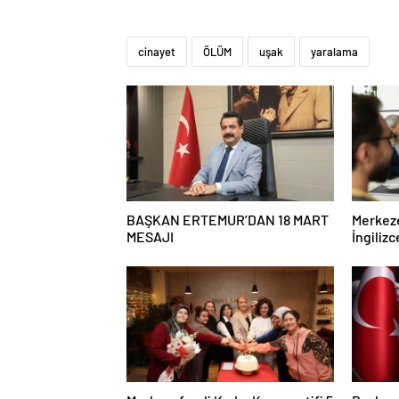
cinayet
ÖLÜM
uşak
yaralama
BAŞKAN ERTEMUR’DAN 18 MART
Merkeze
MESAJI
İngiliz
Başladı