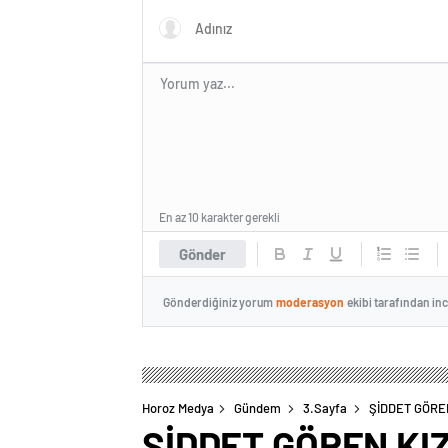
En az 10 karakter gerekli
Gönder
Gönderdiğiniz yorum
moderasyon
ekibi tarafından in
Horoz Medya
Gündem
3.Sayfa
ŞİDDET GÖRE
ŞİDDET GÖREN KI