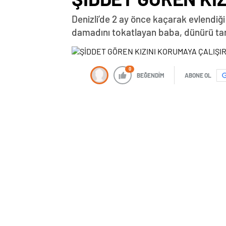
Denizli’de 2 ay önce kaçarak evlendiği
damadını tokatlayan baba, dünürü taraf
0
BEĞENDİM
ABONE OL