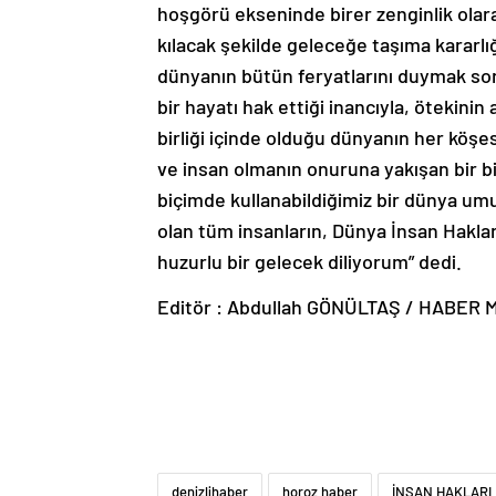
hoşgörü ekseninde birer zenginlik olar
kılacak şekilde geleceğe taşıma kararlı
dünyanın bütün feryatlarını duymak sor
bir hayatı hak ettiği inancıyla, ötekinin
birliği içinde olduğu dünyanın her köşe
ve insan olmanın onuruna yakışan bir bi
biçimde kullanabildiğimiz bir dünya umud
olan tüm insanların, Dünya İnsan Haklar
huzurlu bir gelecek diliyorum” dedi.
Editör : Abdullah GÖNÜLTAŞ / HABER
denizlihaber
horoz haber
İNSAN HAKLARI