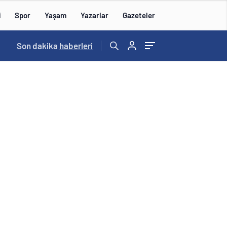
i
Spor
Yaşam
Yazarlar
Gazeteler
15:59
Son dakika
/
haberleri