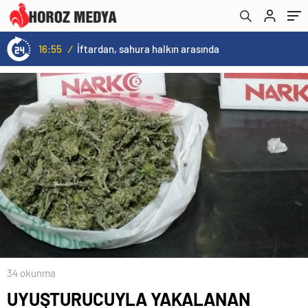
16:55
/
İftardan, sahura halkın arasında
34 okunma
UYUŞTURUCUYLA YAKALANAN