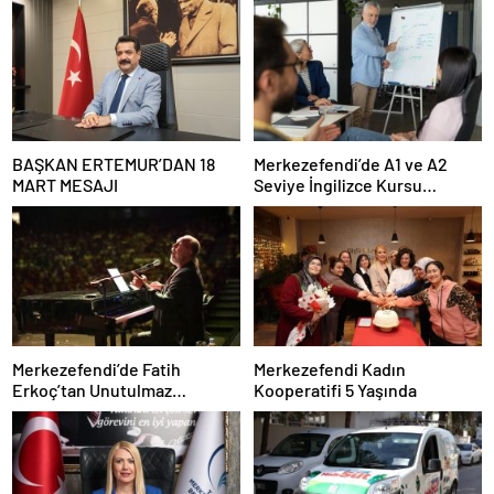
BAŞKAN ERTEMUR’DAN 18
Merkezefendi’de A1 ve A2
MART MESAJI
Seviye İngilizce Kursu
Başvuruları Başladı
Merkezefendi’de Fatih
Merkezefendi Kadın
Erkoç’tan Unutulmaz
Kooperatifi 5 Yaşında
Ramazan Konseri