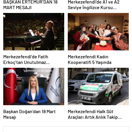
BAŞKAN ERTEMUR’DAN 18
Merkezefendi’de A1 ve A2
MART MESAJI
Seviye İngilizce Kursu
Başvuruları Başladı
Merkezefendi’de Fatih
Merkezefendi Kadın
Erkoç’tan Unutulmaz
Kooperatifi 5 Yaşında
Ramazan Konseri
Başkan Doğan’dan 18 Mart
Merkezefendi Halk Süt
Mesajı
Araçları Artık Anlık Takip
Ediliyor