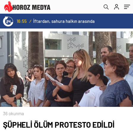
16:55
/
İftardan, sahura halkın arasında
36 okunma
ŞÜPHELİ ÖLÜM PROTESTO EDİLDİ