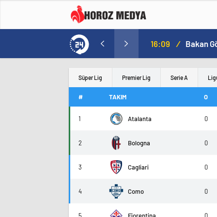
a
16:09
/
Süper Lig
Premier Lig
Serie A
Lig
#
TAKIM
O
1
Atalanta
0
2
Bologna
0
3
Cagliari
0
4
Como
0
5
Fiorentina
0