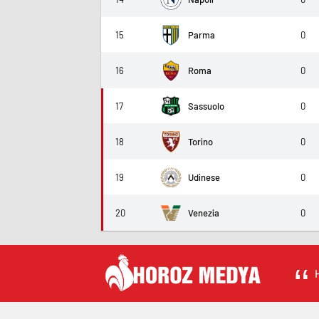
15
Parma
0
16
Roma
0
17
Sassuolo
0
18
Torino
0
19
Udinese
0
20
Venezia
0
H