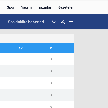
i
Spor
Yaşam
Yazarlar
Gazeteler
15:59
Son dakika
/
haberleri
AV
P
0
0
0
0
0
0
0
0
0
0