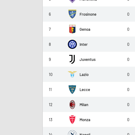
6
Frosinone
0
7
Genoa
0
8
Inter
0
9
Juventus
0
10
Lazio
0
11
Lecce
0
12
Milan
0
13
Monza
0
14
Napoli
0