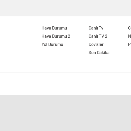
Hava Durumu
Canlı Tv
C
Hava Durumu 2
Canlı TV 2
N
Yol Durumu
Dövizler
P
Son Dakika