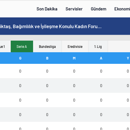
Son Dakika
Servisler
Gündem
Ekonom
Bakan Göktaş, Bağımlılık ve İyileşme Konulu Kadın Forumu’nda konuştu:
ue 1
Serie A
Bundesliga
Eredivisie
1. Lig
G
B
M
A
Y
0
0
0
0
0
0
0
0
0
0
0
0
0
0
0
0
0
0
0
0
0
0
0
0
0