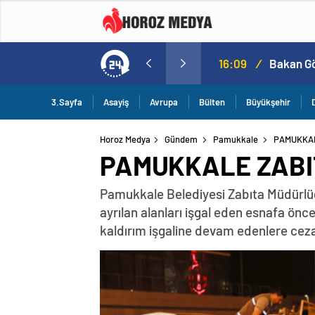
a
16:09
/
3.Sayfa
Asayiş
Avrupa
Bülten
Büyükşehir
Horoz Medya
Gündem
Pamukkale
PAMUKKAL
PAMUKKALE ZABI
Pamukkale Belediyesi Zabıta Müdürlüğü,
ayrılan alanları işgal eden esnafa önce
kaldırım işgaline devam edenlere cezai