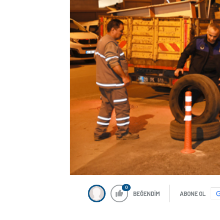
0
BEĞENDİM
ABONE OL