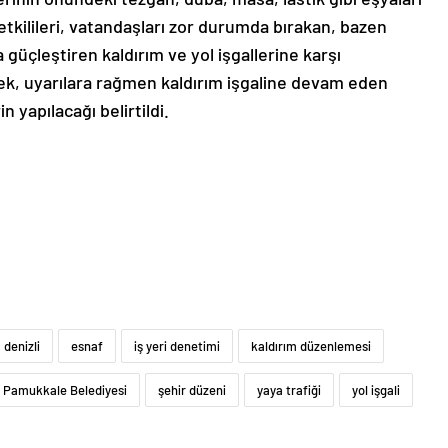
tkilileri, vatandaşları zor durumda bırakan, bazen
güçleştiren kaldırım ve yol işgallerine karşı
ek, uyarılara rağmen kaldırım işgaline devam eden
n yapılacağı belirtildi.
denizli
esnaf
iş yeri denetimi
kaldırım düzenlemesi
Pamukkale Belediyesi
şehir düzeni
yaya trafiği
yol işgali