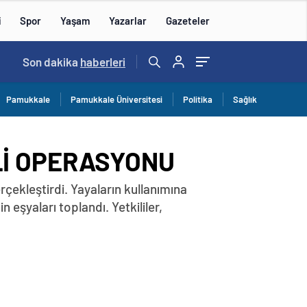
i
Spor
Yaşam
Yazarlar
Gazeteler
15:59
Son dakika
/
haberleri
Pamukkale
Pamukkale Üniversitesi
Politika
Sağlık
Lİ OPERASYONU
rçekleştirdi. Yayaların kullanımına
 eşyaları toplandı. Yetkililer,