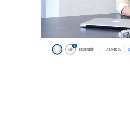
0
BEĞENDİM
ABONE OL