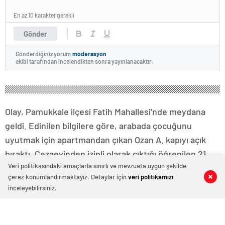
En az 10 karakter gerekli
Gönder
Gönderdiğiniz yorum
moderasyon
ekibi tarafından incelendikten sonra yayınlanacaktır.
Olay, Pamukkale ilçesi Fatih Mahallesi’nde meydana
geldi. Edinilen bilgilere göre, arabada çocuğunu
uyutmak için apartmandan çıkan Ozan A. kapıyı açık
bıraktı. Cezaevinden izinli olarak çıktığı öğrenilen 21
Veri politikasındaki amaçlarla sınırlı ve mevzuata uygun şekilde
yaşındaki Süleyman A., bu sırada kapısını açık gördüğü
çerez konumlandırmaktayız. Detaylar için
veri politikamızı
0
0
0
0
4 katlı apartmanın 4. katına çıktı. Burada gözüne
inceleyebilirsiniz.
kazanı kestiren Süleyman A., eline alarak yavaşça
aşağıya inmeye başladı. Kapıdan çıktığı sırada Ozan A.
ile göz göze gelen Süleyman A. hızla kaçmaya başladı.