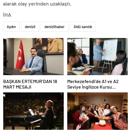
alarak olay yerinden uzaklaştı.
İHA
Aydın
denizli
denizlihaber
öldü sanıldı
BAŞKAN ERTEMUR’DAN 18
Merkezefendi’de A1 ve A2
MART MESAJI
Seviye İngilizce Kursu
Başvuruları Başladı