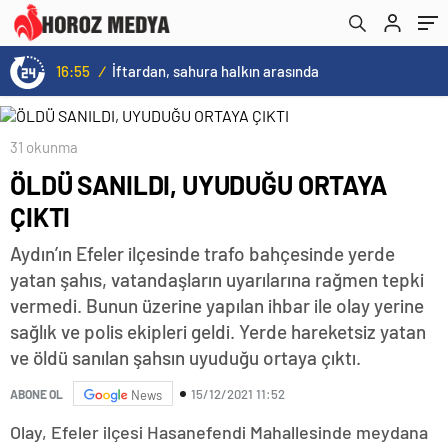
16:55
/
İftardan, sahura halkın arasında
31 okunma
ÖLDÜ SANILDI, UYUDUĞU ORTAYA
ÇIKTI
Aydın’ın Efeler ilçesinde trafo bahçesinde yerde
yatan şahıs, vatandaşların uyarılarına rağmen tepki
vermedi. Bunun üzerine yapılan ihbar ile olay yerine
sağlık ve polis ekipleri geldi. Yerde hareketsiz yatan
ve öldü sanılan şahsın uyuduğu ortaya çıktı.
15/12/2021 11:52
ABONE OL
News
Olay, Efeler ilçesi Hasanefendi Mahallesinde meydana