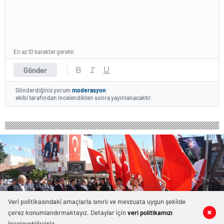
En az 10 karakter gerekli
Gönder
Gönderdiğiniz yorum
moderasyon
ekibi tarafından incelendikten sonra yayınlanacaktır.
Veri politikasındaki amaçlarla sınırlı ve mevzuata uygun şekilde
çerez konumlandırmaktayız. Detaylar için
veri politikamızı
0
0
0
0
inceleyebilirsiniz.