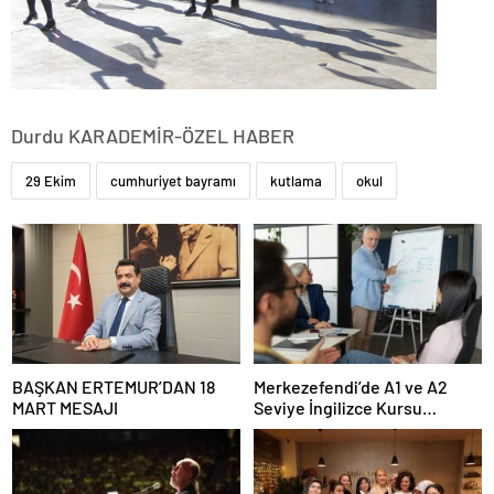
Durdu KARADEMİR-ÖZEL HABER
29 Ekim
cumhuriyet bayramı
kutlama
okul
BAŞKAN ERTEMUR’DAN 18
Merkezefendi’de A1 ve A2
MART MESAJI
Seviye İngilizce Kursu
Başvuruları Başladı