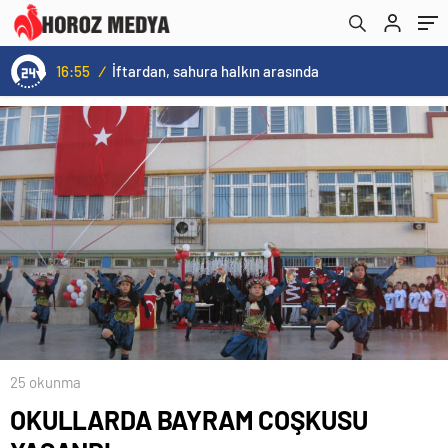
16:55
/
İftardan, sahura halkın arasında
25 okunma
OKULLARDA BAYRAM COŞKUSU