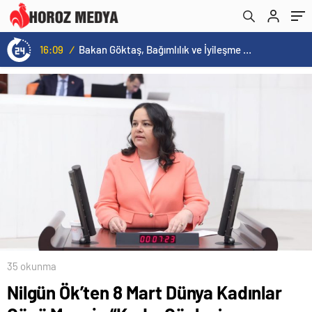
16:09
/
Bakan Göktaş, Bağımlılık ve İyileşme Konulu Kadın Forumu’nda konuştu:
35 okunma
Nilgün Ök’ten 8 Mart Dünya Kadınlar