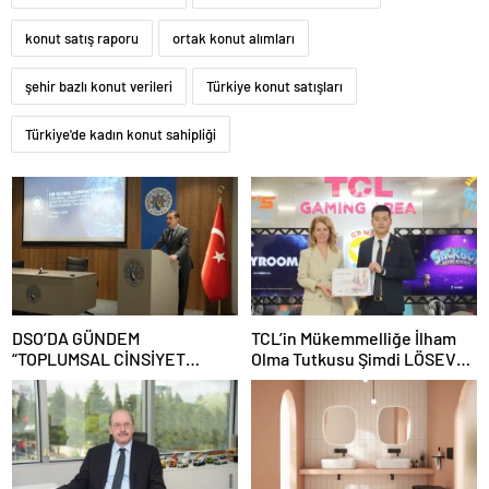
konut satış raporu
ortak konut alımları
şehir bazlı konut verileri
Türkiye konut satışları
Türkiye'de kadın konut sahipliği
DSO’DA GÜNDEM
TCL’in Mükemmelliğe İlham
“TOPLUMSAL CİNSİYET
Olma Tutkusu Şimdi LÖSEV
EŞİTLİĞİ”
ile Çocuklara İlham Oluyor