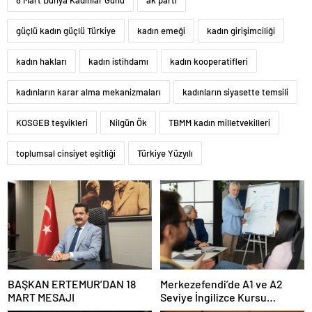
8 Mart Dünya Kadınlar Günü
ak parti
güçlü kadın güçlü Türkiye
kadın emeği
kadın girişimciliği
kadın hakları
kadın istihdamı
kadın kooperatifleri
kadınların karar alma mekanizmaları
kadınların siyasette temsili
KOSGEB teşvikleri
Nilgün Ök
TBMM kadın milletvekilleri
toplumsal cinsiyet eşitliği
Türkiye Yüzyılı
BAŞKAN ERTEMUR’DAN 18
Merkezefendi’de A1 ve A2
MART MESAJI
Seviye İngilizce Kursu
Başvuruları Başladı