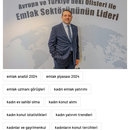
emlak analizi 2024
emlak piyasası 2024
emlak uzmanı görüşleri
kadın emlak yatırımı
kadın ev sahibi olma
kadın konut alımı
kadın konut istatistikleri
kadın yatırım trendleri
kadınlar ve gayrimenkul
kadınların konut tercihleri