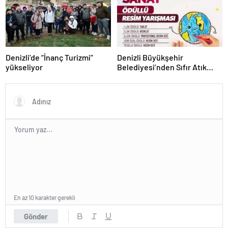
Denizli’de “İnanç Turizmi”
Denizli Büyükşehir
yükseliyor
Belediyesi’nden Sıfır Atık
temalı resim yarışması
En az 10 karakter gerekli
Gönder