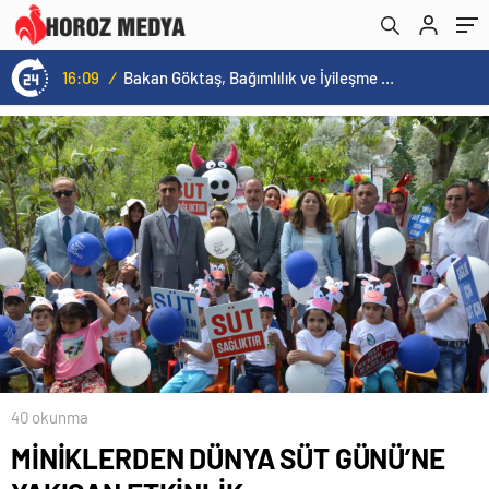
KAYBOLDU
16:09
/
Bakan Göktaş, Bağımlılık ve İyileşme Konulu Kadın Forumu’nda konuştu:
40 okunma
MİNİKLERDEN DÜNYA SÜT GÜNÜ’NE