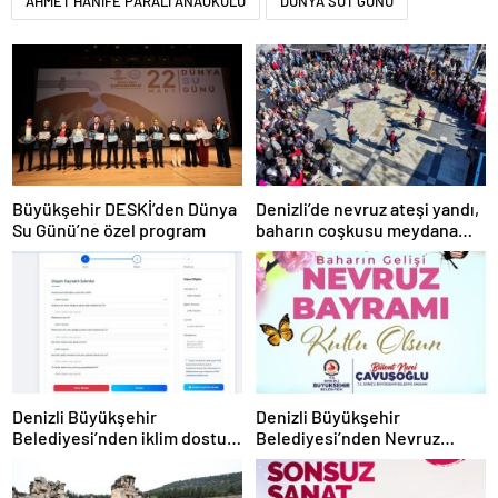
AHMET HANİFE PARALI ANAOKULU
DÜNYA SÜT GÜNÜ
Büyükşehir DESKİ’den Dünya
Denizli’de nevruz ateşi yandı,
Su Günü’ne özel program
baharın coşkusu meydana
taştı
Denizli Büyükşehir
Denizli Büyükşehir
Belediyesi’nden iklim dostu
Belediyesi’nden Nevruz
adım
kutlaması