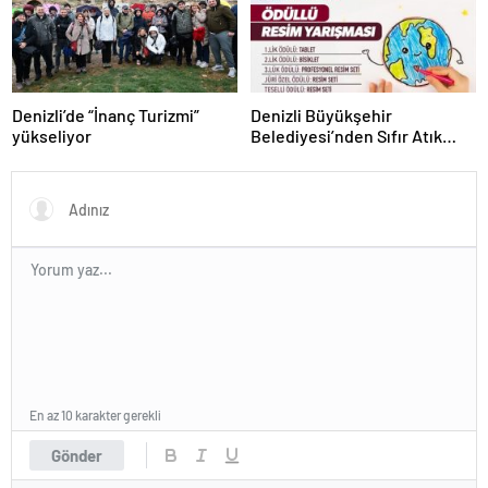
Denizli’de “İnanç Turizmi”
Denizli Büyükşehir
yükseliyor
Belediyesi’nden Sıfır Atık
temalı resim yarışması
En az 10 karakter gerekli
Gönder