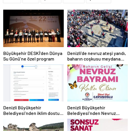
Büyükşehir DESKİ’den Dünya
Denizli’de nevruz ateşi yandı,
Su Günü’ne özel program
baharın coşkusu meydana
taştı
Denizli Büyükşehir
Denizli Büyükşehir
Belediyesi’nden iklim dostu
Belediyesi’nden Nevruz
adım
kutlaması