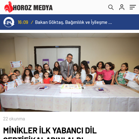
16:09
/
Bakan Göktaş, Bağımlılık ve İyileşme Konulu Kadın Forumu’nda konuştu:
22 okunma
MİNİKLER İLK YABANCI DİL