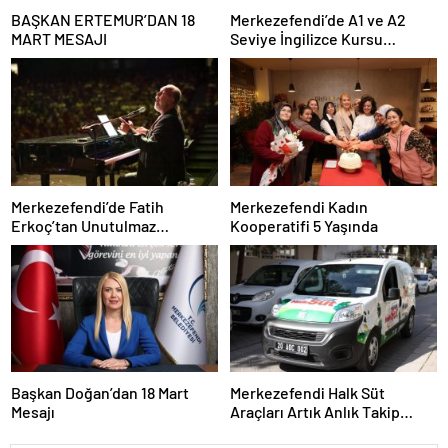
BAŞKAN ERTEMUR’DAN 18
Merkezefendi’de A1 ve A2
MART MESAJI
Seviye İngilizce Kursu
Başvuruları Başladı
Merkezefendi’de Fatih
Merkezefendi Kadın
Erkoç’tan Unutulmaz
Kooperatifi 5 Yaşında
Ramazan Konseri
Başkan Doğan’dan 18 Mart
Merkezefendi Halk Süt
Mesajı
Araçları Artık Anlık Takip
Ediliyor