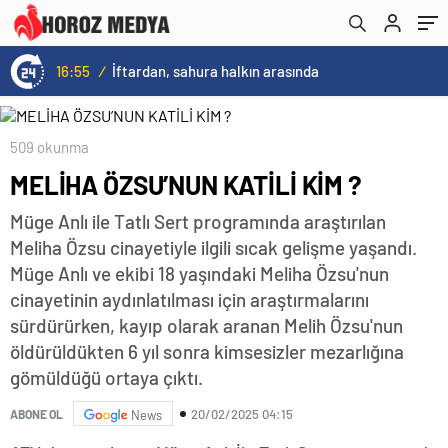
16:55
/
İftardan, sahura halkın arasında
509 okunma
MELİHA ÖZSU’NUN KATİLİ KİM ?
Müge Anlı ile Tatlı Sert programında araştırılan
Meliha Özsu cinayetiyle ilgili sıcak gelişme yaşandı.
Müge Anlı ve ekibi 18 yaşındaki Meliha Özsu'nun
cinayetinin aydınlatılması için araştırmalarını
sürdürürken, kayıp olarak aranan Melih Özsu'nun
öldürüldükten 6 yıl sonra kimsesizler mezarlığına
gömüldüğü ortaya çıktı.
20/02/2025 04:15
ABONE OL
News