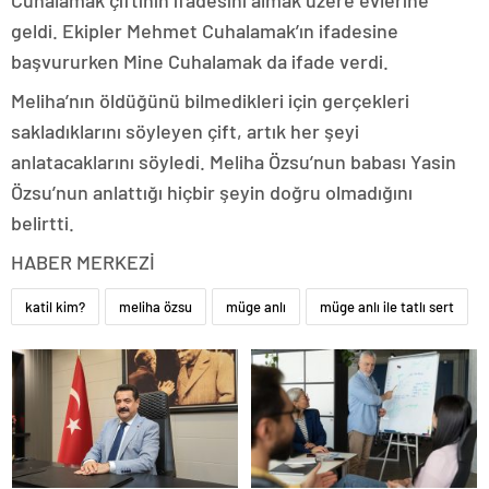
Cuhalamak çiftinin ifadesini almak üzere evlerine
geldi. Ekipler Mehmet Cuhalamak’ın ifadesine
başvururken Mine Cuhalamak da ifade verdi.
Meliha’nın öldüğünü bilmedikleri için gerçekleri
sakladıklarını söyleyen çift, artık her şeyi
anlatacaklarını söyledi. Meliha Özsu’nun babası Yasin
Özsu’nun anlattığı hiçbir şeyin doğru olmadığını
belirtti.
HABER MERKEZİ
katil kim?
meliha özsu
müge anlı
müge anlı ile tatlı sert