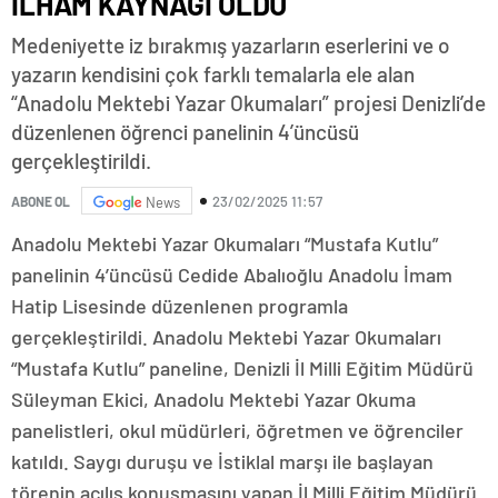
İLHAM KAYNAĞI OLDU
Medeniyette iz bırakmış yazarların eserlerini ve o
yazarın kendisini çok farklı temalarla ele alan
“Anadolu Mektebi Yazar Okumaları” projesi Denizli’de
düzenlenen öğrenci panelinin 4’üncüsü
gerçekleştirildi.
23/02/2025 11:57
ABONE OL
News
Anadolu Mektebi Yazar Okumaları “Mustafa Kutlu”
panelinin 4’üncüsü Cedide Abalıoğlu Anadolu İmam
Hatip Lisesinde düzenlenen programla
gerçekleştirildi. Anadolu Mektebi Yazar Okumaları
“Mustafa Kutlu” paneline, Denizli İl Milli Eğitim Müdürü
Süleyman Ekici, Anadolu Mektebi Yazar Okuma
panelistleri, okul müdürleri, öğretmen ve öğrenciler
katıldı. Saygı duruşu ve İstiklal marşı ile başlayan
törenin açılış konuşmasını yapan İl Milli Eğitim Müdürü