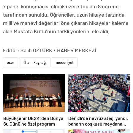
7 panel konuşmacısı olmak üzere toplam 8 öğrenci
tarafından sunuldu. Öğrenciler, uzun hikaye tarzında
milli ve manevi değerleri öne çıkaran hikayeler kaleme
alan Mustafa Kutlu’nun farklı yönlerini ele aldı.
Editör: Salih ÖZTÜRK / HABER MERKEZİ
eser
ilham kaynağı
medeniyet
Büyükşehir DESKİ’den Dünya
Denizli’de nevruz ateşi yandı,
Su Günü’ne özel program
baharın coşkusu meydana
taştı